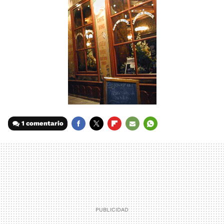
1 comentario
FACEBOOK
TWITTER
FLIPBOARD
E-
WHATSAPP
MAIL