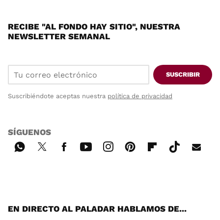
RECIBE "AL FONDO HAY SITIO", NUESTRA
NEWSLETTER SEMANAL
SUSCRIBIR
Suscribiéndote aceptas nuestra
política de privacidad
SÍGUENOS
Wh
Twi
Fac
You
Inst
Pint
Flip
Tikt
E-
ats
tter
ebo
tub
agr
ere
boa
ok
mai
App
ok
e
am
st
rd
l
EN DIRECTO AL PALADAR HABLAMOS DE...