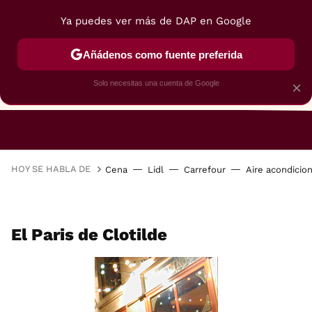
Ya puedes ver más de DAP en Google
Añádenos como fuente preferida
Solo necesitas una cuenta de Google
×
RESTAURANTES
GASTROGUÍA
48 HORAS
HOY SE HABLA DE
Cena
Lidl
Carrefour
Aire acondicio
El Paris de Clotilde