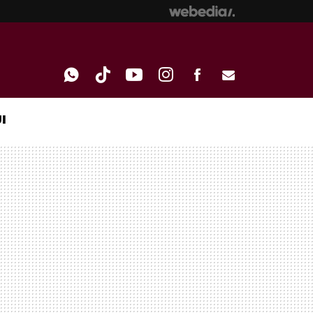
I
WHATSAPP
TIKTOK
YOUTUBE
INSTAGRAM
FACEBOOK
E-
MAIL