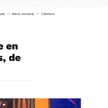
ate
Menú semanal
Cafetera
e en
, de