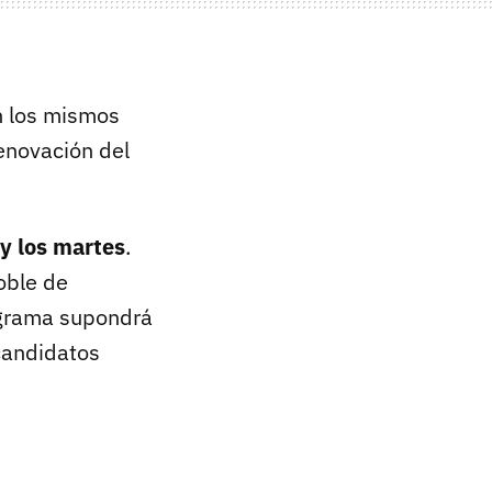
n los mismos
enovación del
 y los martes
.
oble de
rograma supondrá
candidatos