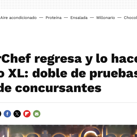
Aire acondicionado
Proteína
Ensalada
Millonario
Chocol
Chef regresa y lo hac
 XL: doble de pruebas
 de concursantes
FACEBOOK
TWITTER
FLIPBOARD
E-
MAIL