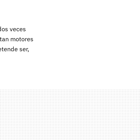
 dos veces
ntan motores
tende ser,