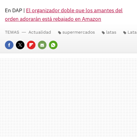
En DAP |
El organizador doble que los amantes del
orden adorarán está rebajado en Amazon
TEMAS
Actualidad
supermercados
latas
Lata
FACEBOOK
TWITTER
FLIPBOARD
E-
WHATSAPP
MAIL