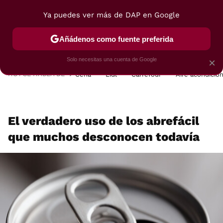
Ya puedes ver más de DAP en Google
MENÚ
NUEVO
Añádenos como fuente preferida
POSTRES
VIAJES
SELECCIÓN
VEGUI
Solo necesitas una cuenta de Google
×
HOY SE HABLA DE
Cena
Lidl
Carrefour
Aire acondicio
El verdadero uso de los abrefácil
que muchos desconocen todavía