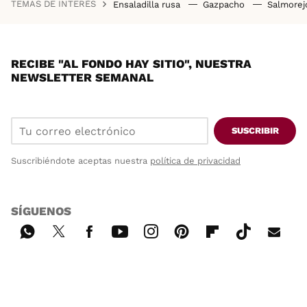
TEMAS DE INTERÉS
Ensaladilla rusa
Gazpacho
Salmore
RECIBE "AL FONDO HAY SITIO", NUESTRA
NEWSLETTER SEMANAL
SUSCRIBIR
Suscribiéndote aceptas nuestra
política de privacidad
SÍGUENOS
Wh
Twi
Fac
You
Inst
Pint
Flip
Tikt
E-
ats
tter
ebo
tub
agr
ere
boa
ok
mai
App
ok
e
am
st
rd
l