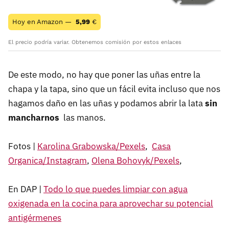
Hoy en Amazon —
5,99
€
El precio podría variar. Obtenemos comisión por estos enlaces
De este modo, no hay que poner las uñas entre la
chapa y la tapa, sino que un fácil evita incluso que nos
hagamos daño en las uñas y podamos abrir la lata
sin
mancharnos
las manos.
Fotos |
Karolina Grabowska/Pexels
,
Casa
Organica/Instagram
,
Olena Bohovyk/Pexels
,
En DAP |
Todo lo que puedes limpiar con agua
oxigenada en la cocina para aprovechar su potencial
antigérmenes