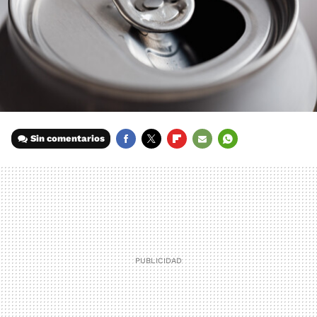
Sin comentarios
FACEBOOK
TWITTER
FLIPBOARD
E-
WHATSAPP
MAIL