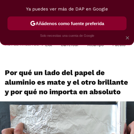
Ya puedes ver más de DAP en Google
MENÚ
NUEVO
Añádenos como fuente preferida
POSTRES
VIAJES
SELECCIÓN
VEGUI
Solo necesitas una cuenta de Google
×
HOY SE HABLA DE
Lidl
Carrefour
Alcampo
Pueblo
Por qué un lado del papel de
aluminio es mate y el otro brillante
y por qué no importa en absoluto