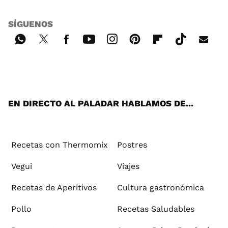
SÍGUENOS
Wh
Twi
Fac
You
Inst
Pint
Flip
Tikt
E-
ats
tter
ebo
tub
agr
ere
boa
ok
mai
App
ok
e
am
st
rd
l
EN DIRECTO AL PALADAR HABLAMOS DE...
Recetas con Thermomix
Postres
Vegui
Viajes
Recetas de Aperitivos
Cultura gastronómica
Pollo
Recetas Saludables