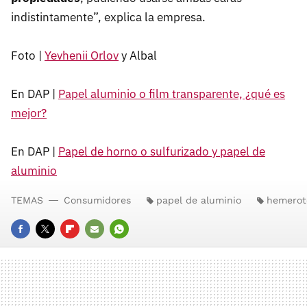
indistintamente”, explica la empresa.
Foto |
Yevhenii Orlov
y Albal
En DAP |
Papel aluminio o film transparente, ¿qué es
mejor?
En DAP |
Papel de horno o sulfurizado y papel de
aluminio
TEMAS
Consumidores
papel de aluminio
hemerot
FACEBOOK
TWITTER
FLIPBOARD
E-
WHATSAPP
MAIL