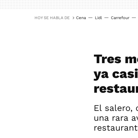
HOY SE HABLA DE
Cena
Lidl
Carrefour
Tres m
ya casi
restau
El salero,
una rara a
restauran