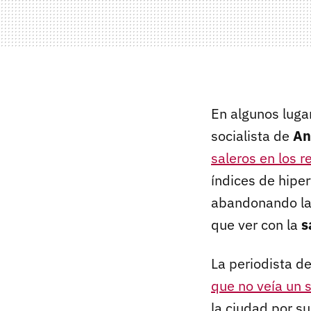
En algunos lugar
socialista de
An
saleros en los r
índices de hiper
abandonando las
que ver con la
s
La periodista d
que no veía un 
la ciudad por su