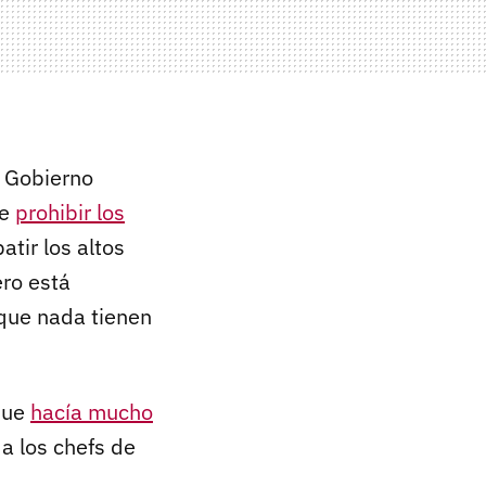
l Gobierno
de
prohibir los
tir los altos
ero está
que nada tienen
que
hacía mucho
a los chefs de