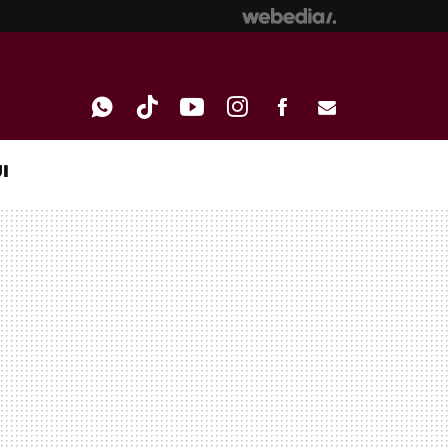
I
WHATSAPP
TIKTOK
YOUTUBE
INSTAGRAM
FACEBOOK
E-
MAIL