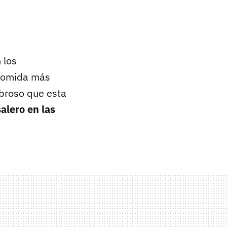
 los
a comida más
abroso que esta
salero en las