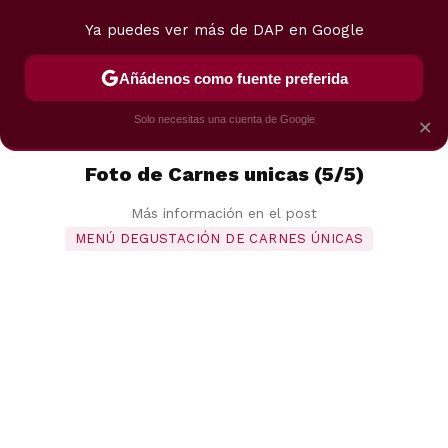
Ya puedes ver más de DAP en Google
MENÚ
NUEVO
Añádenos como fuente preferida
POSTRES
VIAJES
SELECCIÓN
VEGUI
Solo necesitas una cuenta de Google
×
Foto de Carnes unicas (5/5)
Más información en el post
MENÚ DEGUSTACIÓN DE CARNES ÚNICAS