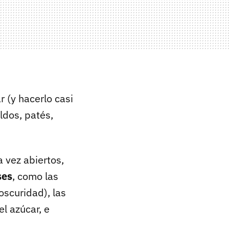
r (y hacerlo casi
aldos, patés,
 vez abiertos,
ses
, como las
oscuridad), las
el azúcar, e