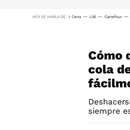
HOY SE HABLA DE
Cena
Lidl
Carrefour
Cómo d
cola de
fácilme
Deshacerse
siempre es