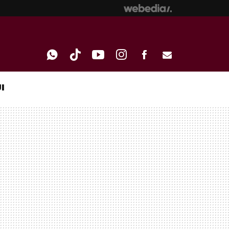
I
WHATSAPP
TIKTOK
YOUTUBE
INSTAGRAM
FACEBOOK
E-
MAIL