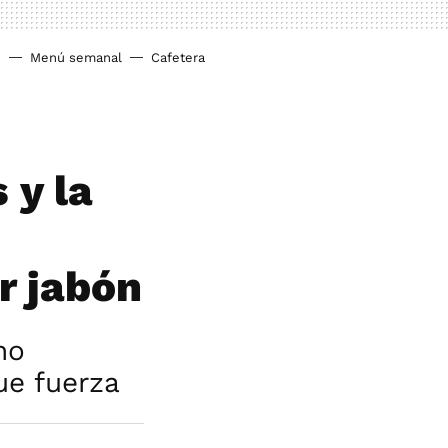
o
Menú semanal
Cafetera
 y la
r jabón
no
ue fuerza