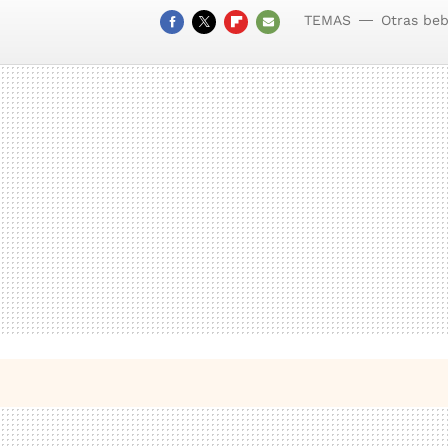
TEMAS
Otras beb
FACEBOOK
TWITTER
FLIPBOARD
E-
MAIL