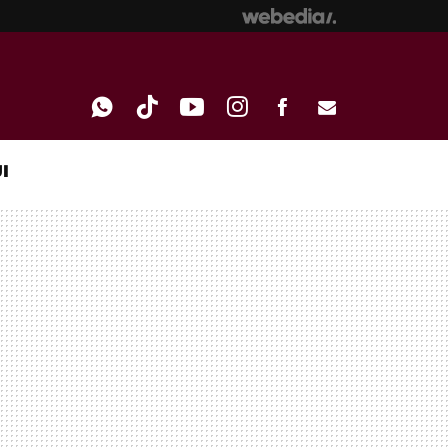
I
WHATSAPP
TIKTOK
YOUTUBE
INSTAGRAM
FACEBOOK
E-
MAIL