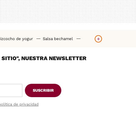
izcocho de yogur
Salsa bechamel
orno
Hummus casero
Tortilla de patatas
Y SITIO", NUESTRA NEWSLETTER
SUSCRIBIR
política de privacidad