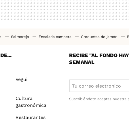
ho
Salmorejo
Ensalada campera
Croquetas de jamón
B
tas airfryer
Cenas saludables
Bizcocho casero
Pollo al h
E...
RECIBE "AL FONDO HA
SEMANAL
Vegui
Cultura
Suscribiéndote aceptas nuestra
gastronómica
Restaurantes