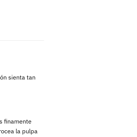
ón sienta tan
ás finamente
rocea la pulpa