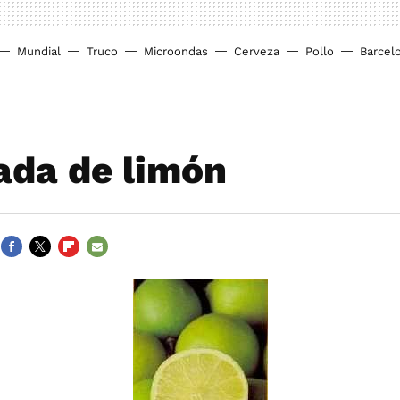
Mundial
Truco
Microondas
Cerveza
Pollo
Barcel
ada de limón
FACEBOOK
TWITTER
FLIPBOARD
E-
MAIL