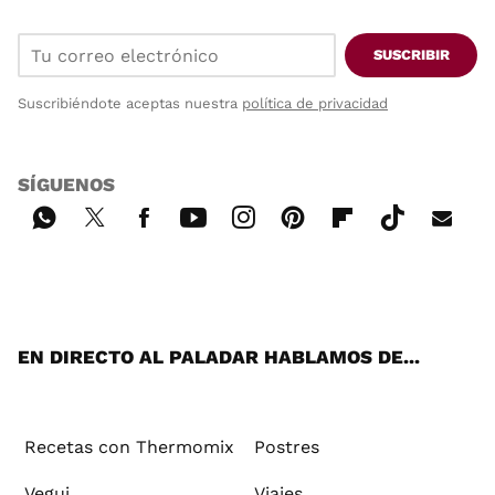
SUSCRIBIR
Suscribiéndote aceptas nuestra
política de privacidad
SÍGUENOS
Wh
Twi
Fac
You
Inst
Pint
Flip
Tikt
E-
ats
tter
ebo
tub
agr
ere
boa
ok
mai
App
ok
e
am
st
rd
l
EN DIRECTO AL PALADAR HABLAMOS DE...
Recetas con Thermomix
Postres
Vegui
Viajes