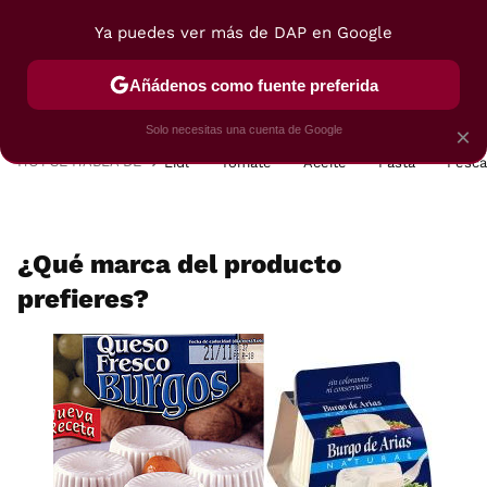
Ya puedes ver más de DAP en Google
MENÚ
NUEVO
Añádenos como fuente preferida
POSTRES
VIAJES
SELECCIÓN
VEGUI
Solo necesitas una cuenta de Google
×
HOY SE HABLA DE
Lidl
Tomate
Aceite
Pasta
Pesc
¿Qué marca del producto
prefieres?