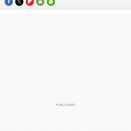
FACEBOOK
TWITTER
FLIPBOARD
E-
WHATSAPP
MAIL