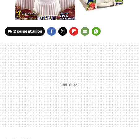
2 comentarios
FACEBOOK
TWITTER
FLIPBOARD
E-
WHATSAPP
MAIL