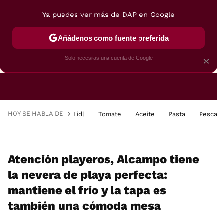
Ya puedes ver más de DAP en Google
Añádenos como fuente preferida
CAFETERAS
FREIDORAS DE AIRE
GUÍAS DE 
Solo necesitas una cuenta de Google
×
HOY SE HABLA DE
Lidl
Tomate
Aceite
Pasta
Pesc
Atención playeros, Alcampo tiene
la nevera de playa perfecta:
mantiene el frío y la tapa es
también una cómoda mesa