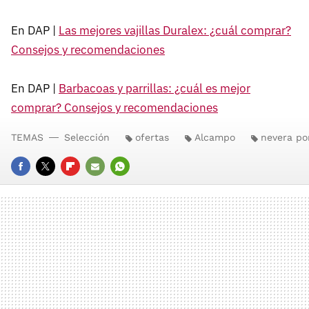
En DAP |
Las mejores vajillas Duralex: ¿cuál comprar?
Consejos y recomendaciones
En DAP |
Barbacoas y parrillas: ¿cuál es mejor
comprar? Consejos y recomendaciones
TEMAS
Selección
ofertas
Alcampo
nevera por
FACEBOOK
TWITTER
FLIPBOARD
E-
WHATSAPP
MAIL