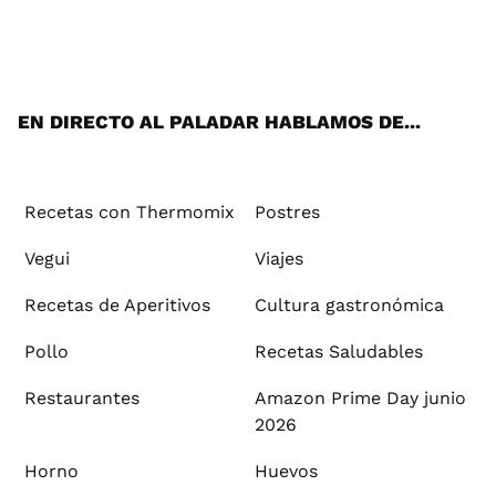
Wh
Twi
Fac
You
Inst
Pint
Flip
Tikt
E-
ats
tter
ebo
tub
agr
ere
boa
ok
mai
App
ok
e
am
st
rd
l
EN DIRECTO AL PALADAR HABLAMOS DE...
Recetas con Thermomix
Postres
Vegui
Viajes
Recetas de Aperitivos
Cultura gastronómica
Pollo
Recetas Saludables
Restaurantes
Amazon Prime Day junio
2026
Horno
Huevos