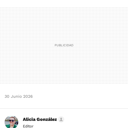
FACEBOOK
TWITTER
FLIPBOARD
E-
WHATSAPP
MAIL
30 Junio 2026
Alicia González
Editor