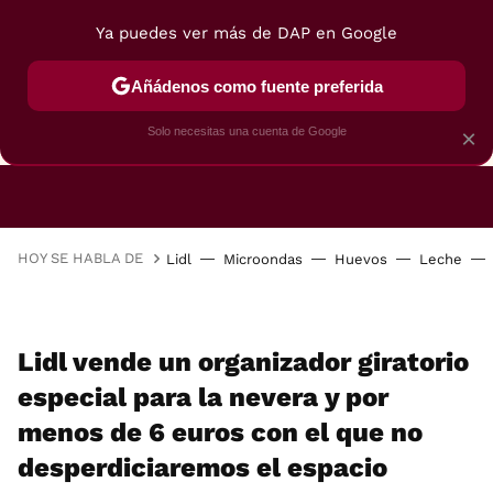
Ya puedes ver más de DAP en Google
Añádenos como fuente preferida
CAFETERAS
FREIDORAS DE AIRE
GUÍAS DE 
Solo necesitas una cuenta de Google
×
HOY SE HABLA DE
Lidl
Microondas
Huevos
Leche
Lidl vende un organizador giratorio
especial para la nevera y por
menos de 6 euros con el que no
desperdiciaremos el espacio