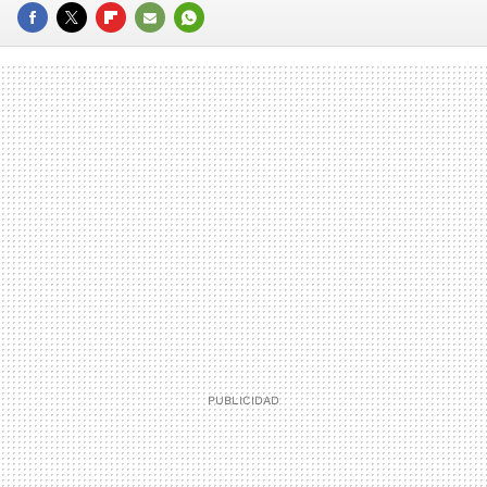
FACEBOOK
TWITTER
FLIPBOARD
E-
WHATSAPP
MAIL