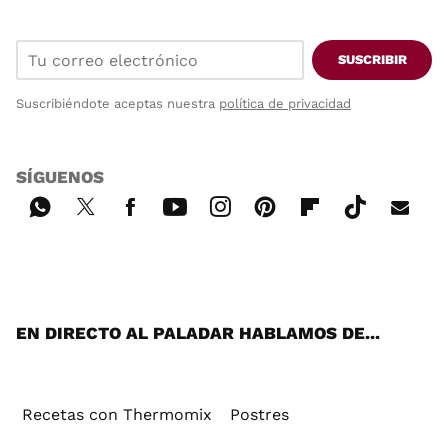
SUSCRIBIR
Suscribiéndote aceptas nuestra
política de privacidad
SÍGUENOS
Wh
Twi
Fac
You
Inst
Pint
Flip
Tikt
E-
ats
tter
ebo
tub
agr
ere
boa
ok
mai
App
ok
e
am
st
rd
l
EN DIRECTO AL PALADAR HABLAMOS DE...
Recetas con Thermomix
Postres