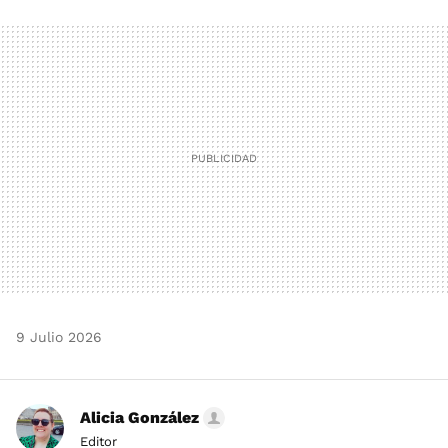
FACEBOOK
TWITTER
FLIPBOARD
E-
WHATSAPP
MAIL
9 Julio 2026
Alicia González
Editor