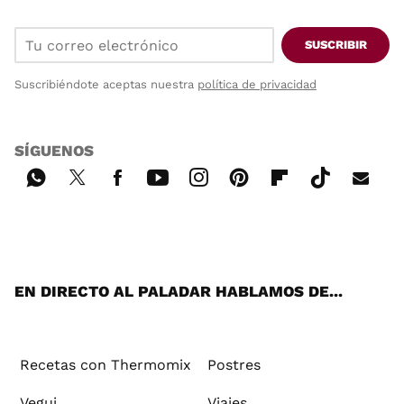
SUSCRIBIR
Suscribiéndote aceptas nuestra
política de privacidad
SÍGUENOS
Wh
Twi
Fac
You
Inst
Pint
Flip
Tikt
E-
ats
tter
ebo
tub
agr
ere
boa
ok
mai
App
ok
e
am
st
rd
l
EN DIRECTO AL PALADAR HABLAMOS DE...
Recetas con Thermomix
Postres
Vegui
Viajes