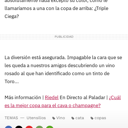
absolutamente nada excepto su color, como le
llamaríamos a una con la copa de arriba: ¿Triple
Ciega?
La diversión está asegurada. Impagable la cara que se
les queda a nuestros amigos descubriendo un vino
rosado al que han identificado como un tinto de
Toro...
Más información |
Riedel
En Directo al Paladar |
¿Cuál
es la mejor copa para el cava o champagne?
TEMAS
Utensilios
Vino
cata
copas