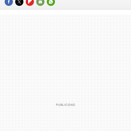
FACEBOOK
TWITTER
FLIPBOARD
E-
WHATSAPP
MAIL