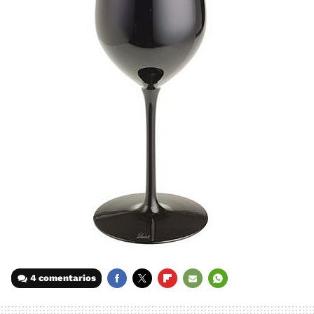
4 comentarios
FACEBOOK
TWITTER
FLIPBOARD
E-
WHATSAPP