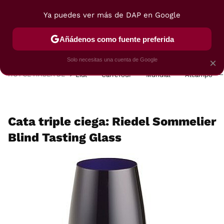
Ya puedes ver más de DAP en Google
MENÚ
NUEVO
Añádenos como fuente preferida
POSTRES
VIAJES
SELECCIÓN
VEGUI
Solo necesitas una cuenta de Google
×
HOY SE HABLA DE
Lidl
Carrefour
Mundial
Alcampo
Cata triple ciega: Riedel Sommelier
Blind Tasting Glass