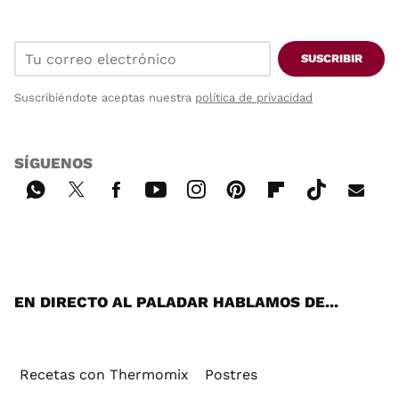
SUSCRIBIR
Suscribiéndote aceptas nuestra
política de privacidad
SÍGUENOS
Wh
Twi
Fac
You
Inst
Pint
Flip
Tikt
E-
ats
tter
ebo
tub
agr
ere
boa
ok
mai
App
ok
e
am
st
rd
l
EN DIRECTO AL PALADAR HABLAMOS DE...
Recetas con Thermomix
Postres