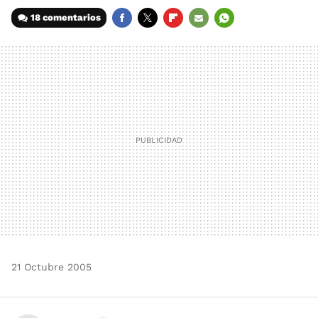
18 comentarios
FACEBOOK
TWITTER
FLIPBOARD
E-
WHATSAPP
MAIL
21 Octubre 2005