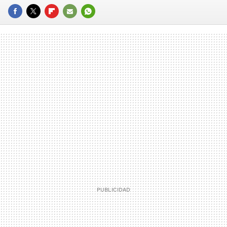
FACEBOOK
TWITTER
FLIPBOARD
E-
WHATSAPP
MAIL