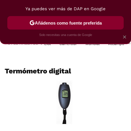
Ya puedes ver más de DAP en Google
MENÚ
NUEVO
Añádenos como fuente preferida
POSTRES
VIAJES
SELECCIÓN
VEGUI
Solo necesitas una cuenta de Google
×
HOY SE HABLA DE
Lidl
Carrefour
Mundial
Alcampo
Termómetro digital