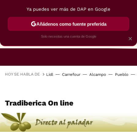
Ya puedes ver más de DAP en Google
Añádenos como fuente preferida
Solo necesitas una cuenta de Google
×
RESTAURANTES
GASTROGUÍA
48 HORAS
HOY SE HABLA DE
Lidl
Carrefour
Alcampo
Pueblo
Tradiberica On line