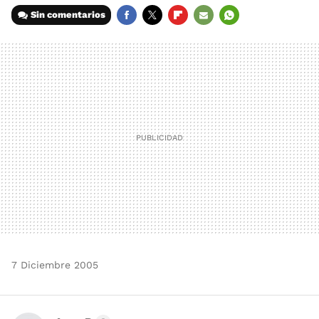
Sin comentarios
FACEBOOK
TWITTER
FLIPBOARD
E-
WHATSAPP
MAIL
7 Diciembre 2005