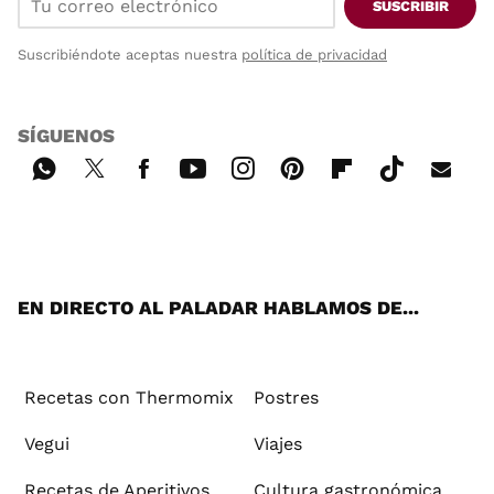
SUSCRIBIR
Suscribiéndote aceptas nuestra
política de privacidad
SÍGUENOS
Wh
Twi
Fac
You
Inst
Pint
Flip
Tikt
E-
ats
tter
ebo
tub
agr
ere
boa
ok
mai
App
ok
e
am
st
rd
l
EN DIRECTO AL PALADAR HABLAMOS DE...
Recetas con Thermomix
Postres
Vegui
Viajes
Recetas de Aperitivos
Cultura gastronómica