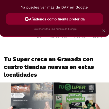
Ya puedes ver más de DAP en Google
MENÚ
NUEVO
Añádenos como fuente preferida
POSTRES
VIAJES
SELECCIÓN
VEGUI
Solo necesitas una cuenta de Google
×
HOY SE HABLA DE
Lidl
Microondas
Huevos
Leche
Tu Super crece en Granada con
cuatro tiendas nuevas en estas
localidades