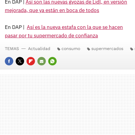
En DAP |
Así son las nuevas gyozas de Lidl, en versión
mejorada, que ya están en boca de todos
En DAP |
Así es la nueva estafa con la que se hacen
pasar por tu supermercado de confianza
TEMAS
Actualidad
consumo
supermercados
FACEBOOK
TWITTER
FLIPBOARD
E-
WHATSAPP
MAIL