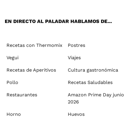
ats
tter
ebo
tub
agr
ere
boa
ok
mai
App
ok
e
am
st
rd
l
EN DIRECTO AL PALADAR HABLAMOS DE...
Recetas con Thermomix
Postres
Vegui
Viajes
Recetas de Aperitivos
Cultura gastronómica
Pollo
Recetas Saludables
Restaurantes
Amazon Prime Day junio
2026
Horno
Huevos