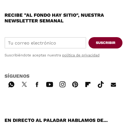
RECIBE "AL FONDO HAY SITIO", NUESTRA
NEWSLETTER SEMANAL
SUSCRIBIR
Suscribiéndote aceptas nuestra
política de privacidad
SÍGUENOS
Wh
Twi
Fac
You
Inst
Pint
Flip
Tikt
E-
ats
tter
ebo
tub
agr
ere
boa
ok
mai
App
ok
e
am
st
rd
l
EN DIRECTO AL PALADAR HABLAMOS DE...