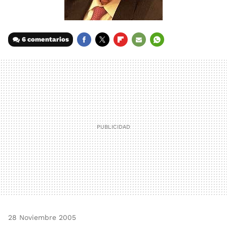
6 comentarios
FACEBOOK
TWITTER
FLIPBOARD
E-
WHATSAPP
MAIL
28 Noviembre 2005