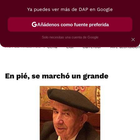
Ya puedes ver más de DAP en Google
MENÚ
NUEVO
Añádenos como fuente preferida
POSTRES
VIAJES
SELECCIÓN
VEGUI
Solo necesitas una cuenta de Google
×
HOY SE HABLA DE
Cena
Lidl
Carrefour
Aire acondicio
En pié, se marchó un grande