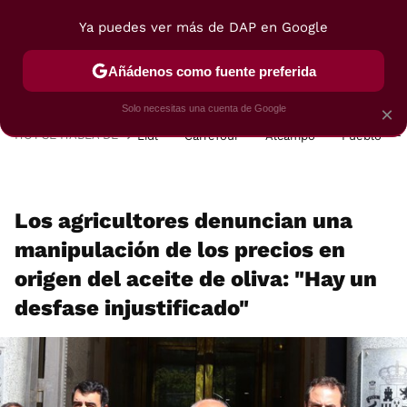
Ya puedes ver más de DAP en Google
MENÚ
NUEVO
Añádenos como fuente preferida
POSTRES
VIAJES
SELECCIÓN
VEGUI
Solo necesitas una cuenta de Google
×
HOY SE HABLA DE
Lidl
Carrefour
Alcampo
Pueblo
Los agricultores denuncian una
manipulación de los precios en
origen del aceite de oliva: "Hay un
desfase injustificado"