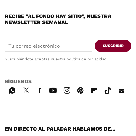
RECIBE "AL FONDO HAY SITIO", NUESTRA
NEWSLETTER SEMANAL
SUSCRIBIR
Suscribiéndote aceptas nuestra
política de privacidad
SÍGUENOS
Wh
Twi
Fac
You
Inst
Pint
Flip
Tikt
E-
ats
tter
ebo
tub
agr
ere
boa
ok
mai
App
ok
e
am
st
rd
l
EN DIRECTO AL PALADAR HABLAMOS DE...