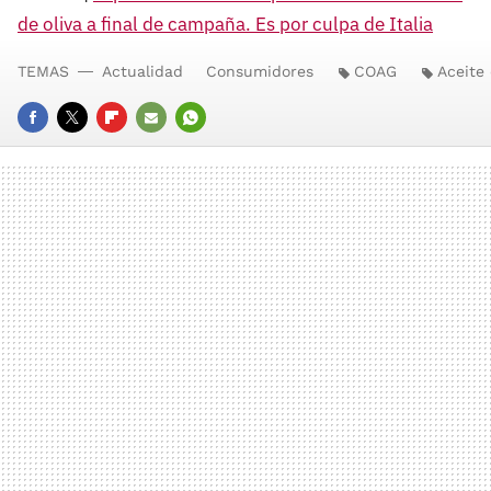
de oliva a final de campaña. Es por culpa de Italia
TEMAS
Actualidad
Consumidores
COAG
Aceite 
FACEBOOK
TWITTER
FLIPBOARD
E-
WHATSAPP
MAIL