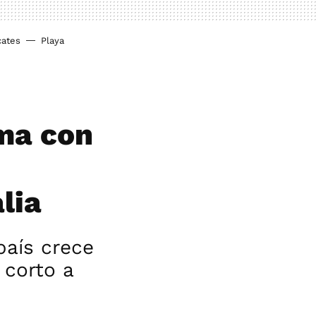
cates
Playa
ema con
lia
país crece
 corto a