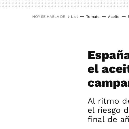
HOY SE HABLA DE
Lidl
Tomate
Aceite
España
el acei
campañ
Al ritmo d
el riesgo 
final de a