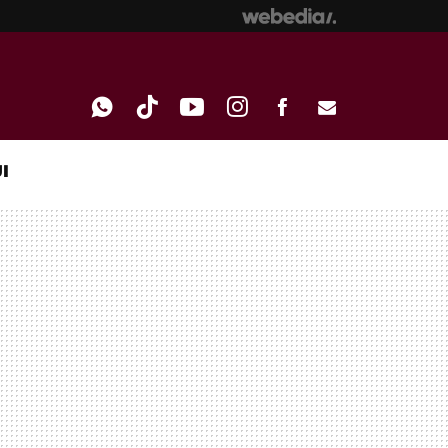
I
WHATSAPP
TIKTOK
YOUTUBE
INSTAGRAM
FACEBOOK
E-
MAIL