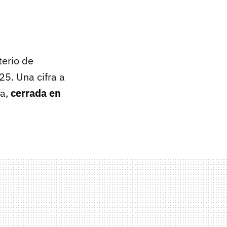
terio de
5. Una cifra a
da,
cerrada en