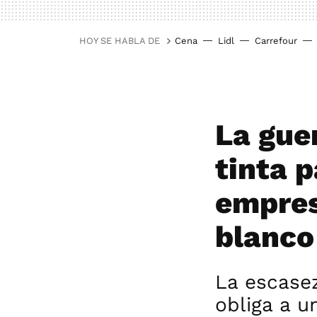
HOY SE HABLA DE
Cena
Lidl
Carrefour
La gue
tinta 
empres
blanco
La escasez
obliga a u