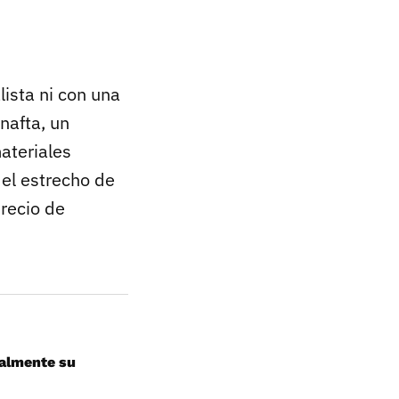
ista ni con una
nafta, un
materiales
del estrecho de
recio de
ialmente su