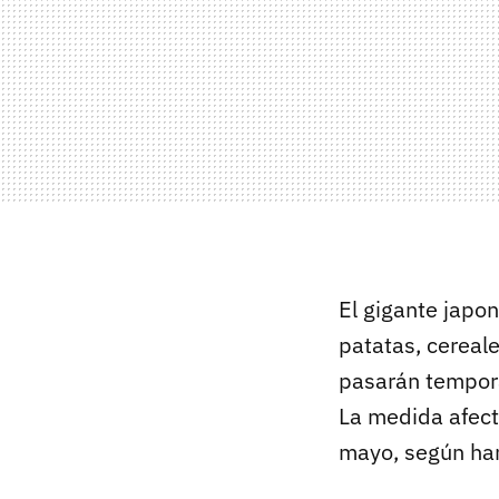
El gigante japo
patatas, cereal
pasarán tempora
La medida afect
mayo, según han