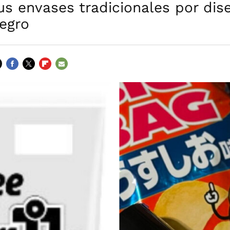
sus envases tradicionales por dis
egro
FACEBOOK
TWITTER
FLIPBOARD
E-
MAIL