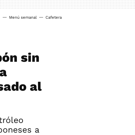
o
Menú semanal
Cafetera
pón sin
na
sado al
tróleo
aponeses a