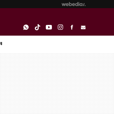
I
WHATSAPP
TIKTOK
YOUTUBE
INSTAGRAM
FACEBOOK
E-
MAIL