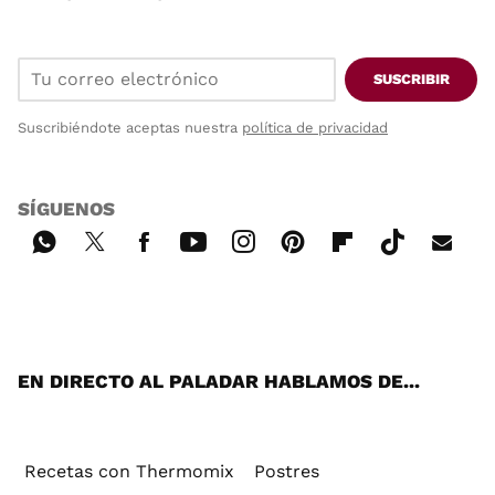
SUSCRIBIR
Suscribiéndote aceptas nuestra
política de privacidad
SÍGUENOS
Wh
Twi
Fac
You
Inst
Pint
Flip
Tikt
E-
ats
tter
ebo
tub
agr
ere
boa
ok
mai
App
ok
e
am
st
rd
l
EN DIRECTO AL PALADAR HABLAMOS DE...
Recetas con Thermomix
Postres