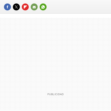
FACEBOOK
TWITTER
FLIPBOARD
E-
WHATSAPP
MAIL