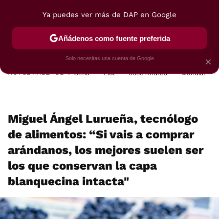
Ya puedes ver más de DAP en Google
MENÚ
NUEVO
Añádenos como fuente preferida
POSTRES
VIAJES
SELECCIÓN
VEGUI
Solo necesitas una cuenta de Google
×
HOY SE HABLA DE
Cena
Lidl
José Andrés
Mundial
Miguel Ángel Lurueña, tecnólogo
de alimentos: “Si vais a comprar
arándanos, los mejores suelen ser
los que conservan la capa
blanquecina intacta"