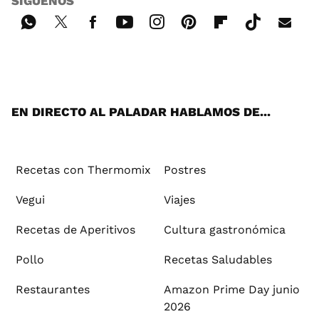
SÍGUENOS
Wh
Twi
Fac
You
Inst
Pint
Flip
Tikt
E-
ats
tter
ebo
tub
agr
ere
boa
ok
mai
App
ok
e
am
st
rd
l
EN DIRECTO AL PALADAR HABLAMOS DE...
Recetas con Thermomix
Postres
Vegui
Viajes
Recetas de Aperitivos
Cultura gastronómica
Pollo
Recetas Saludables
Restaurantes
Amazon Prime Day junio
2026