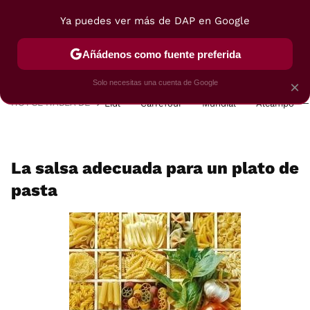
Ya puedes ver más de DAP en Google
MENÚ
NUEVO
Añádenos como fuente preferida
POSTRES
VIAJES
SELECCIÓN
VEGUI
Solo necesitas una cuenta de Google
×
HOY SE HABLA DE
Lidl
Carrefour
Mundial
Alcampo
La salsa adecuada para un plato de
pasta