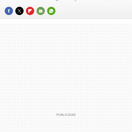
FACEBOOK
TWITTER
FLIPBOARD
E-
WHATSAPP
MAIL