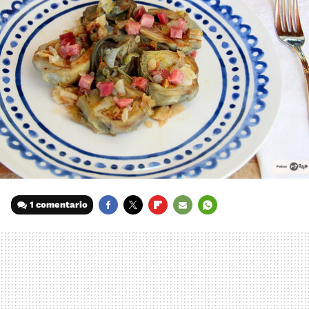
1 comentario
FACEBOOK
TWITTER
FLIPBOARD
E-
WHATSAPP
MAIL