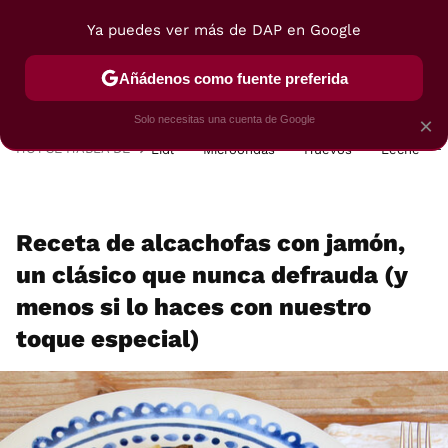
Ya puedes ver más de DAP en Google
MENÚ
NUEVO
Añádenos como fuente preferida
POSTRES
VIAJES
SELECCIÓN
VEGUI
Solo necesitas una cuenta de Google
×
HOY SE HABLA DE
Lidl
Microondas
Huevos
Leche
Receta de alcachofas con jamón,
un clásico que nunca defrauda (y
menos si lo haces con nuestro
toque especial)