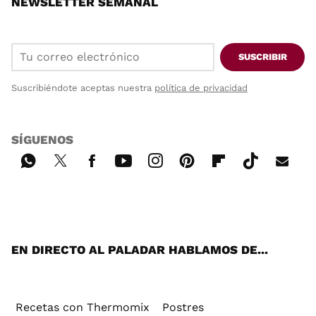
NEWSLETTER SEMANAL
SUSCRIBIR
Suscribiéndote aceptas nuestra
política de privacidad
SÍGUENOS
Wh
Twi
Fac
You
Inst
Pint
Flip
Tikt
E-
ats
tter
ebo
tub
agr
ere
boa
ok
mai
App
ok
e
am
st
rd
l
EN DIRECTO AL PALADAR HABLAMOS DE...
Recetas con Thermomix
Postres