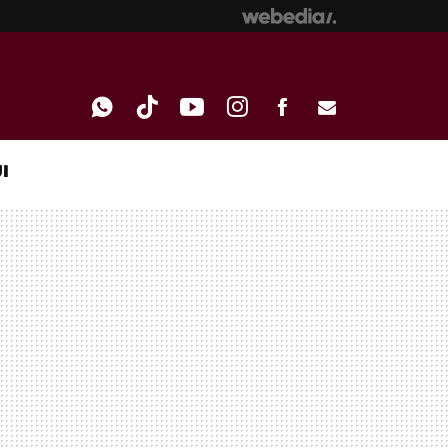
I
WHATSAPP
TIKTOK
YOUTUBE
INSTAGRAM
FACEBOOK
E-
MAIL