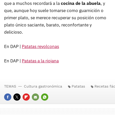
que a muchos recordará a la
cocina de la abuela
, y
que, aunque hoy suele tomarse como guarnición o
primer plato, se merece recuperar su posición como
plato único saciante, barato, reconfortante y
delicioso.
En DAP |
Patatas revolconas
En DAP |
Patatas a la riojana
TEMAS
Cultura gastronómica
Patatas
Recetas fác
FACEBOOK
TWITTER
FLIPBOARD
E-
WHATSAPP
MAIL