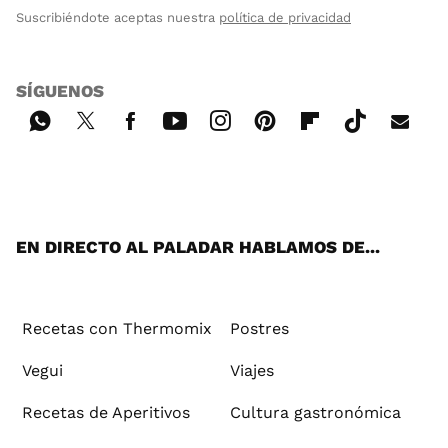
Suscribiéndote aceptas nuestra
política de privacidad
SÍGUENOS
Wh
Twi
Fac
You
Inst
Pint
Flip
Tikt
E-
ats
tter
ebo
tub
agr
ere
boa
ok
mai
App
ok
e
am
st
rd
l
EN DIRECTO AL PALADAR HABLAMOS DE...
Recetas con Thermomix
Postres
Vegui
Viajes
Recetas de Aperitivos
Cultura gastronómica