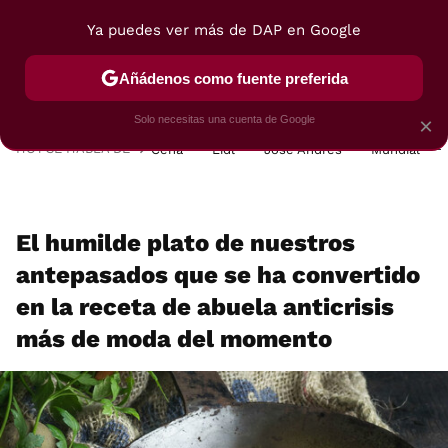
Ya puedes ver más de DAP en Google
MENÚ
NUEVO
Añádenos como fuente preferida
POSTRES
VIAJES
SELECCIÓN
VEGUI
Solo necesitas una cuenta de Google
×
HOY SE HABLA DE
Cena
Lidl
José Andrés
Mundial
El humilde plato de nuestros
antepasados que ​​se ha convertido
en la receta de abuela anticrisis
más de moda del momento