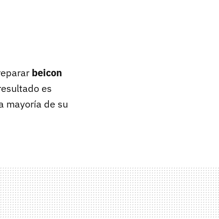
reparar
beicon
 resultado es
la mayoría de su