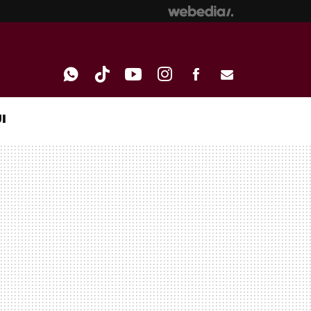
I
WHATSAPP
TIKTOK
YOUTUBE
INSTAGRAM
FACEBOOK
E-
MAIL