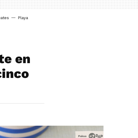
cates
Playa
te en
cinco