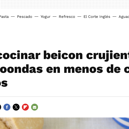
Pasta
Pescado
Yogur
Refresco
El Corte Inglés
Agua
ocinar beicon crujien
roondas en menos de 
os
FACEBOOK
TWITTER
FLIPBOARD
E-
MAIL