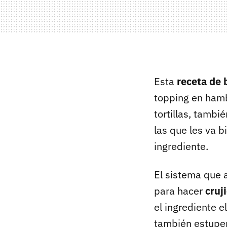
Esta
receta de 
topping en ham
tortillas, tambi
las que les va b
ingrediente.
El sistema que a
para hacer
cruj
el ingrediente e
también estupe