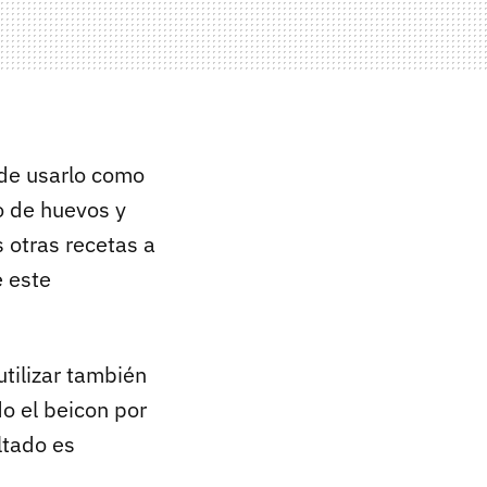
de usarlo como
 de huevos y
s otras recetas a
e este
utilizar también
do el beicon por
ltado es