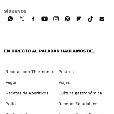
SÍGUENOS
Wh
Twi
Fac
You
Inst
Pint
Flip
Tikt
E-
ats
tter
ebo
tub
agr
ere
boa
ok
mai
App
ok
e
am
st
rd
l
EN DIRECTO AL PALADAR HABLAMOS DE...
Recetas con Thermomix
Postres
Vegui
Viajes
Recetas de Aperitivos
Cultura gastronómica
Pollo
Recetas Saludables