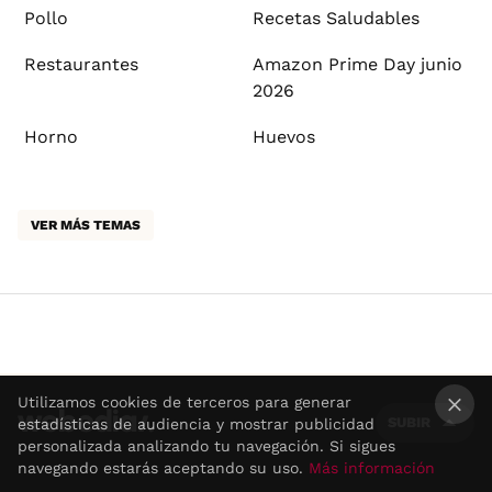
Pollo
Recetas Saludables
Restaurantes
Amazon Prime Day junio
2026
Horno
Huevos
VER MÁS TEMAS
Utilizamos cookies de terceros para generar
SUBIR
estadísticas de audiencia y mostrar publicidad
×
personalizada analizando tu navegación. Si sigues
navegando estarás aceptando su uso.
Más información