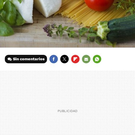
Sin comentarios
FACEBOOK
TWITTER
FLIPBOARD
E-
WHATSAPP
MAIL