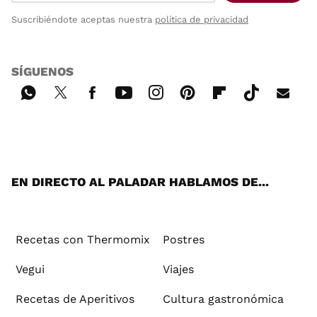
Suscribiéndote aceptas nuestra
política de privacidad
SÍGUENOS
Wh
Twi
Fac
You
Inst
Pint
Flip
Tikt
E-
ats
tter
ebo
tub
agr
ere
boa
ok
mai
App
ok
e
am
st
rd
l
EN DIRECTO AL PALADAR HABLAMOS DE...
Recetas con Thermomix
Postres
Vegui
Viajes
Recetas de Aperitivos
Cultura gastronómica