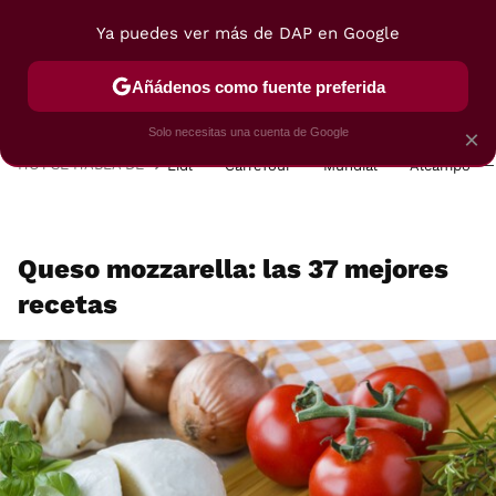
Ya puedes ver más de DAP en Google
MENÚ
NUEVO
Añádenos como fuente preferida
POSTRES
VIAJES
SELECCIÓN
VEGUI
Solo necesitas una cuenta de Google
×
HOY SE HABLA DE
Lidl
Carrefour
Mundial
Alcampo
Queso mozzarella: las 37 mejores
recetas