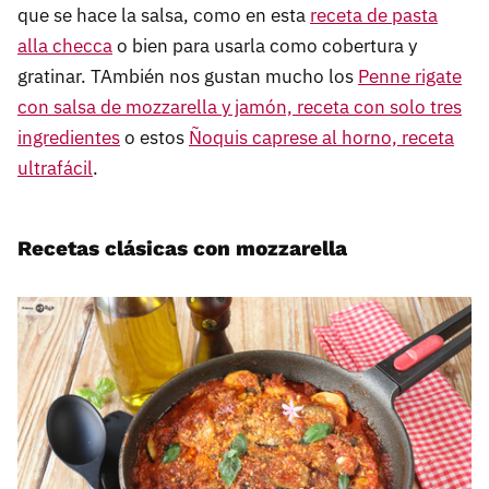
que se hace la salsa, como en esta
receta de pasta
alla checca
o bien para usarla como cobertura y
gratinar. TAmbién nos gustan mucho los
Penne rigate
con salsa de mozzarella y jamón, receta con solo tres
ingredientes
o estos
Ñoquis caprese al horno, receta
ultrafácil
.
Recetas clásicas con mozzarella