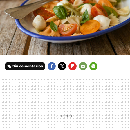
Sin comentarios
FACEBOOK
TWITTER
FLIPBOARD
E-
WHATSAPP
MAIL