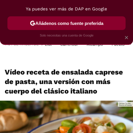
Ya puedes ver más de DAP en Google
MENÚ
NUEVO
Añádenos como fuente preferida
POSTRES
VIAJES
SELECCIÓN
VEGUI
Solo necesitas una cuenta de Google
×
HOY SE HABLA DE
Lidl
Carrefour
Alcampo
Pueblo
Vídeo receta de ensalada caprese
de pasta, una versión con más
cuerpo del clásico italiano