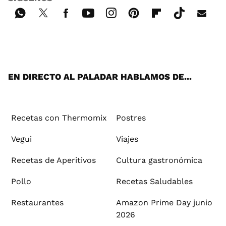
Wh
Twi
Fac
You
Inst
Pint
Flip
Tikt
E-
ats
tter
ebo
tub
agr
ere
boa
ok
mai
App
ok
e
am
st
rd
l
EN DIRECTO AL PALADAR HABLAMOS DE...
Recetas con Thermomix
Postres
Vegui
Viajes
Recetas de Aperitivos
Cultura gastronómica
Pollo
Recetas Saludables
Restaurantes
Amazon Prime Day junio
2026