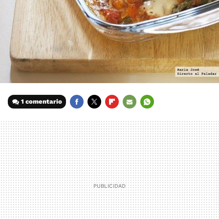
1 comentario
FACEBOOK
TWITTER
FLIPBOARD
E-
WHATSAPP
MAIL