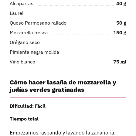
Alcaparras
40
g
Laurel
Queso Parmesano rallado
50
g
Mozzarella fresca
150
g
Orégano seco
Pimienta negra molida
Vino blanco
75
ml
Cómo hacer lasaña de mozzarella y
judías verdes gratinadas
Dificultad: Fácil
Tiempo total
Empezamos raspando y lavando la zanahoria.