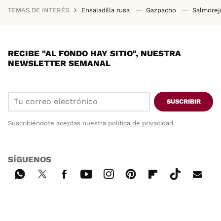
TEMAS DE INTERÉS
Ensaladilla rusa
Gazpacho
Salmore
RECIBE "AL FONDO HAY SITIO", NUESTRA
NEWSLETTER SEMANAL
SUSCRIBIR
Suscribiéndote aceptas nuestra
política de privacidad
SÍGUENOS
Wh
Twi
Fac
You
Inst
Pint
Flip
Tikt
E-
ats
tter
ebo
tub
agr
ere
boa
ok
mai
App
ok
e
am
st
rd
l