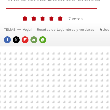
17 votos
TEMAS
Vegui
Recetas de Legumbres y verduras
Jud
FACEBOOK
TWITTER
FLIPBOARD
E-
WHATSAPP
MAIL