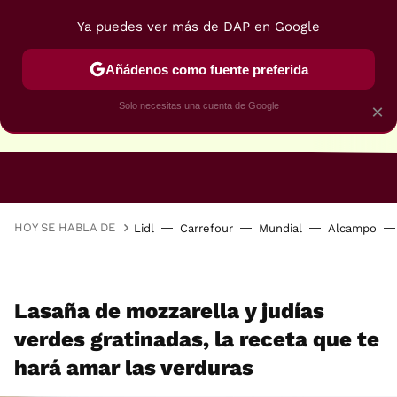
Ya puedes ver más de DAP en Google
Añádenos como fuente preferida
Solo necesitas una cuenta de Google
×
RECETAS VEGANAS
RECETAS VEGETARIANAS
HOY SE HABLA DE
Lidl
Carrefour
Mundial
Alcampo
Lasaña de mozzarella y judías
verdes gratinadas, la receta que te
hará amar las verduras