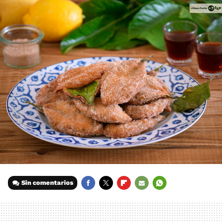
Sin comentarios
FACEBOOK
TWITTER
FLIPBOARD
E-
WHATSAPP
MAIL