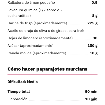
Ralladura de limón pequeño
0.5
Levadura química (1/2 sobre o 2
cucharaditas)
8
g
Harina de trigo (aproximadamente)
225
g
Aceite de orujo de oliva o de girasol para freír
Hojas de limonero (aproximadamente)
30
Azúcar (aproximadamente)
150
g
Canela molida (aproximadamente)
10
g
Cómo hacer paparajotes murcians
Dificultad: Media
Tiempo total
50
min
Elaboración
10
min