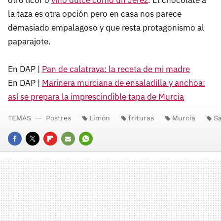
la taza es otra opción pero en casa nos parece
demasiado empalagoso y que resta protagonismo al
paparajote.
En DAP |
Pan de calatrava: la receta de mi madre
En DAP |
Marinera murciana de ensaladilla y anchoa:
así se prepara la imprescindible tapa de Murcia
TEMAS
Postres
Limón
frituras
Murcia
S
FACEBOOK
TWITTER
FLIPBOARD
E-
WHATSAPP
MAIL