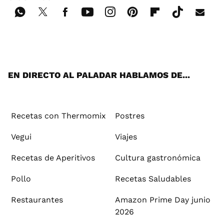
Wh
Twi
Fac
You
Inst
Pint
Flip
Tikt
E-
ats
tter
ebo
tub
agr
ere
boa
ok
mai
App
ok
e
am
st
rd
l
EN DIRECTO AL PALADAR HABLAMOS DE...
Recetas con Thermomix
Postres
Vegui
Viajes
Recetas de Aperitivos
Cultura gastronómica
Pollo
Recetas Saludables
Restaurantes
Amazon Prime Day junio
2026