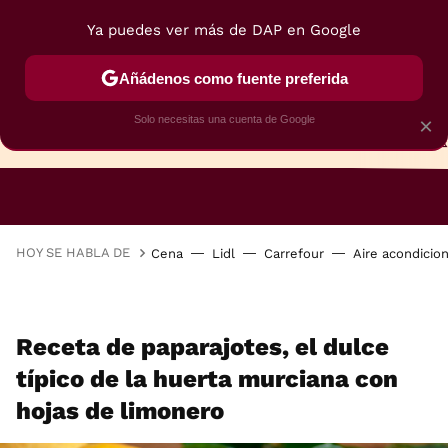
Ya puedes ver más de DAP en Google
Añádenos como fuente preferida
Solo necesitas una cuenta de Google
×
TARTAS
BIZCOCHOS
GALLETAS
HOY SE HABLA DE
Cena
Lidl
Carrefour
Aire acondicio
Receta de paparajotes, el dulce
típico de la huerta murciana con
hojas de limonero