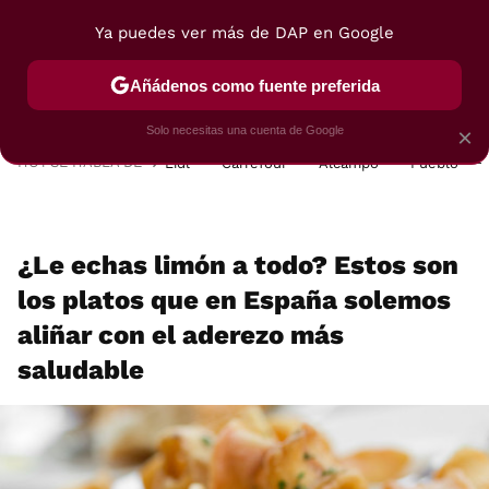
Ya puedes ver más de DAP en Google
MENÚ
NUEVO
Añádenos como fuente preferida
POSTRES
VIAJES
SELECCIÓN
VEGUI
Solo necesitas una cuenta de Google
×
HOY SE HABLA DE
Lidl
Carrefour
Alcampo
Pueblo
¿Le echas limón a todo? Estos son
los platos que en España solemos
aliñar con el aderezo más
saludable