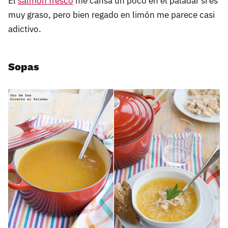
El
salmón fresco
me cansa un poco en el paladar si es
muy graso, pero bien regado en limón me parece casi
adictivo.
Sopas