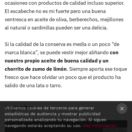
ocasiones con productos de calidad incluso superior.
El escabeche no es mi fuerte pero una buena
ventresca en aceite de oliva, berberechos, mejillones
al natural o sardinillas pueden ser una delicia.
Si la calidad de la conserva es media o un poco “de
marca blanca”, se puede vestir mejor aliñando
con
nuestro propio aceite de buena calidad y un
chorrito de zumo de limón
. Siempre aporta ese toque
fresco que hace olvidar un poco que el producto ha
salido de una lata o tarro.
Legumbres
Utilizamos cookies de terceros para generar
estadísticas de audiencia y mostrar publicidad
×
personalizada analizando tu navegación. Si sigues
navegando estarás aceptando su uso.
Más información