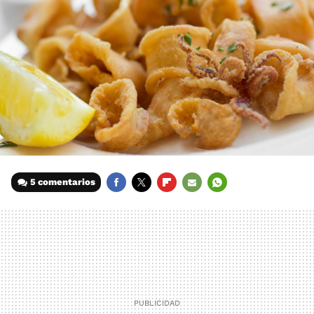
5 comentarios
FACEBOOK
TWITTER
FLIPBOARD
E-
WHATSAPP
MAIL