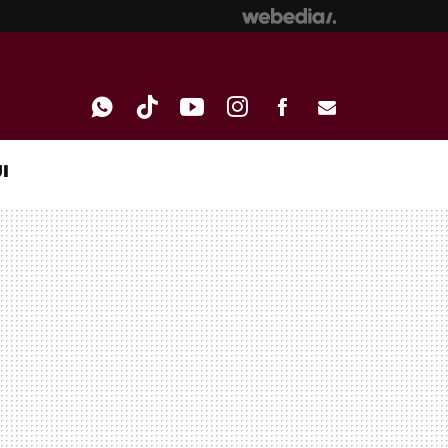
I
WHATSAPP
TIKTOK
YOUTUBE
INSTAGRAM
FACEBOOK
E-
MAIL