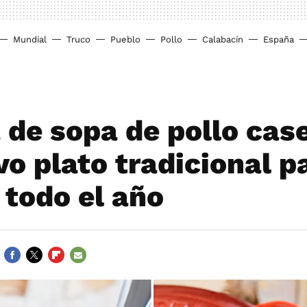
Mundial
Truco
Pueblo
Pollo
Calabacín
España
 de sopa de pollo cas
vo plato tradicional p
 todo el año
FACEBOOK
TWITTER
FLIPBOARD
E-
MAIL