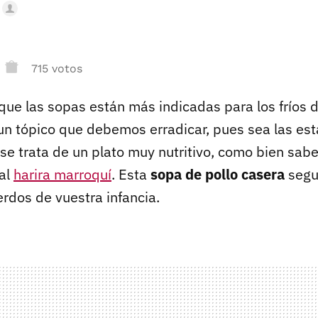
715 votos
ue las sopas están más indicadas para los fríos dí
 un tópico que debemos erradicar, pues sea las es
y se trata de un plato muy nutritivo, como bien sa
nal
harira marroquí
. Esta
sopa de pollo casera
segu
erdos de vuestra infancia.