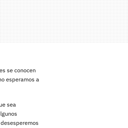
res se conocen
 no esperamos a
que sea
algunos
no desesperemos