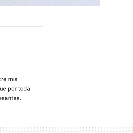
tre mis
que por toda
esantes.