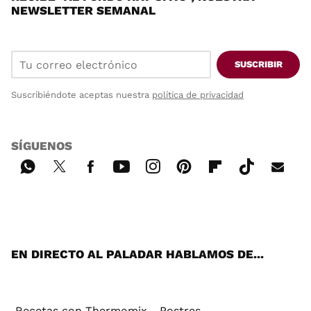
NEWSLETTER SEMANAL
SUSCRIBIR
Suscribiéndote aceptas nuestra
política de privacidad
SÍGUENOS
Wh
Twi
Fac
You
Inst
Pint
Flip
Tikt
E-
ats
tter
ebo
tub
agr
ere
boa
ok
mai
App
ok
e
am
st
rd
l
EN DIRECTO AL PALADAR HABLAMOS DE...
Recetas con Thermomix
Postres