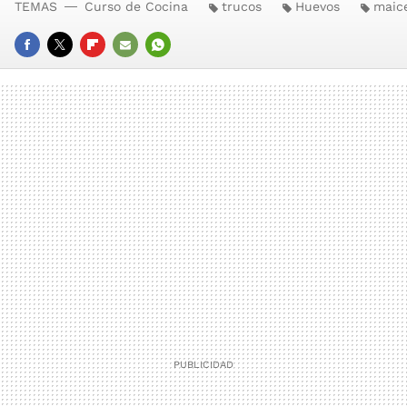
TEMAS
Curso de Cocina
trucos
Huevos
maic
FACEBOOK
TWITTER
FLIPBOARD
E-
WHATSAPP
MAIL