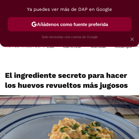
Ya puedes ver más de DAP en Google
MENÚ
NUEVO
Añádenos como fuente preferida
POSTRES
VIAJES
SELECCIÓN
VEGUI
Solo necesitas una cuenta de Google
×
HOY SE HABLA DE
Lidl
Carrefour
Mundial
Alcampo
El ingrediente secreto para hacer
los huevos revueltos más jugosos