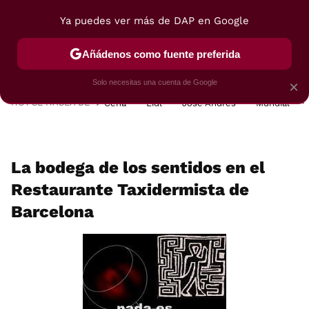
Ya puedes ver más de DAP en Google
MENÚ
NUEVO
Añádenos como fuente preferida
POSTRES
VIAJES
SELECCIÓN
VEGUI
Solo necesitas una cuenta de Google
×
HOY SE HABLA DE
Cena
Lidl
José Andrés
Mundial
La bodega de los sentidos en el
Restaurante Taxidermista de
Barcelona