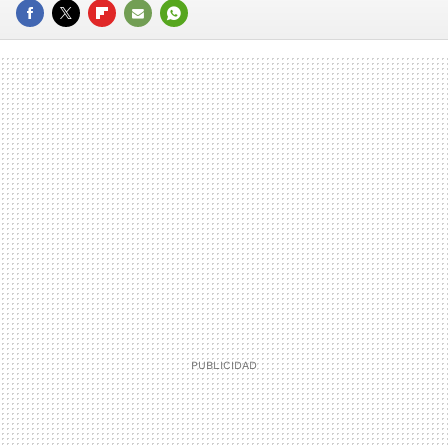
FACEBOOK
TWITTER
FLIPBOARD
E-
WHATSAPP
MAIL