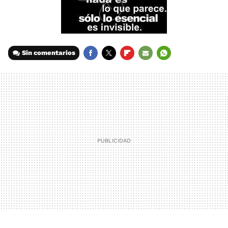
Sin comentarios
FACEBOOK
TWITTER
FLIPBOARD
E-
WHATSAPP
MAIL