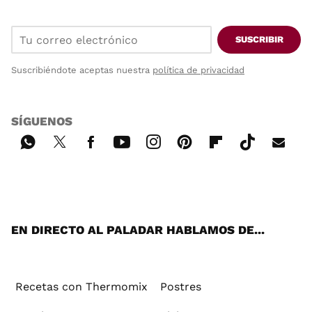
SUSCRIBIR
Suscribiéndote aceptas nuestra
política de privacidad
SÍGUENOS
Wh
Twi
Fac
You
Inst
Pint
Flip
Tikt
E-
ats
tter
ebo
tub
agr
ere
boa
ok
mai
App
ok
e
am
st
rd
l
EN DIRECTO AL PALADAR HABLAMOS DE...
Recetas con Thermomix
Postres