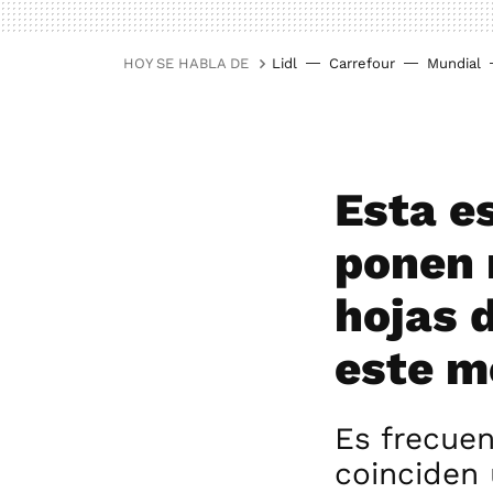
HOY SE HABLA DE
Lidl
Carrefour
Mundial
Esta es
ponen 
hojas 
este m
Es frecue
coinciden 