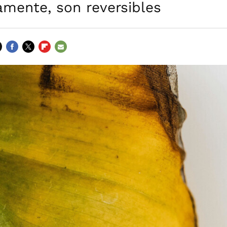
amente, son reversibles
FACEBOOK
TWITTER
FLIPBOARD
E-
MAIL