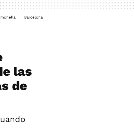
lmonella
Barcelona
e
e las
as de
cuando