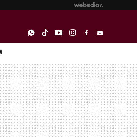
I
WHATSAPP
TIKTOK
YOUTUBE
INSTAGRAM
FACEBOOK
E-
MAIL