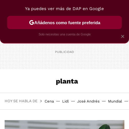
Ya puedes ver más de DAP en Google
MENÚ
NUEVO
Añádenos como fuente preferida
POSTRES
VIAJES
SELECCIÓN
VEGUI
Solo necesitas una cuenta de Google
×
planta
HOY SE HABLA DE
Cena
Lidl
José Andrés
Mundial