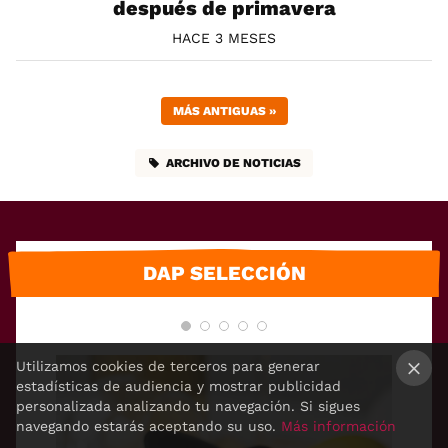
después de primavera
HACE 3 MESES
MÁS ANTIGUAS
»
ARCHIVO DE NOTICIAS
DAP SELECCIÓN
Utilizamos cookies de terceros para generar
estadísticas de audiencia y mostrar publicidad
×
personalizada analizando tu navegación. Si sigues
navegando estarás aceptando su uso.
Más información