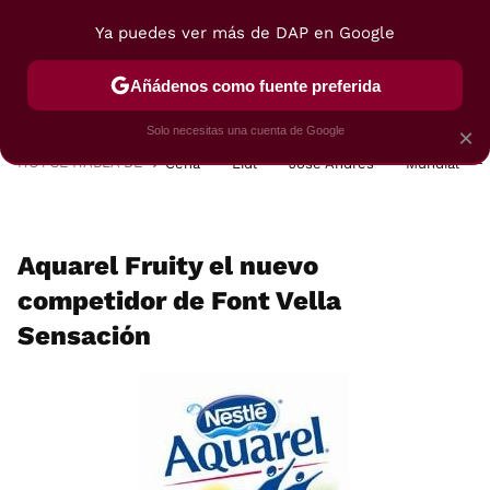
Ya puedes ver más de DAP en Google
MENÚ
NUEVO
Añádenos como fuente preferida
POSTRES
VIAJES
SELECCIÓN
VEGUI
Solo necesitas una cuenta de Google
×
HOY SE HABLA DE
Cena
Lidl
José Andrés
Mundial
Aquarel Fruity el nuevo
competidor de Font Vella
Sensación