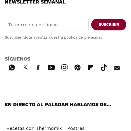
NEWSLETTER SEMANAL
SUSCRIBIR
Suscribiéndote aceptas nuestra
política de privacidad
SÍGUENOS
Wh
Twi
Fac
You
Inst
Pint
Flip
Tikt
E-
ats
tter
ebo
tub
agr
ere
boa
ok
mai
App
ok
e
am
st
rd
l
EN DIRECTO AL PALADAR HABLAMOS DE...
Recetas con Thermomix
Postres