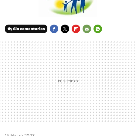
Sin comentarios
FACEBOOK
TWITTER
FLIPBOARD
E-
WHATSAPP
MAIL
15 Marzo 2007