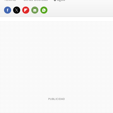
FACEBOOK
TWITTER
FLIPBOARD
E-
WHATSAPP
MAIL