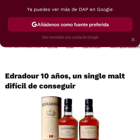
Ya puedes ver más de DAP en Google
MENÚ
NUEVO
Añádenos como fuente preferida
POSTRES
VIAJES
SELECCIÓN
VEGUI
Solo necesitas una cuenta de Google
×
HOY SE HABLA DE
Cena
Lidl
Carrefour
Aire acondicio
Edradour 10 años, un single malt
difícil de conseguir