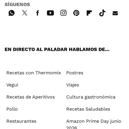
SÍGUENOS
Wh
Twi
Fac
You
Inst
Pint
Flip
Tikt
E-
ats
tter
ebo
tub
agr
ere
boa
ok
mai
App
ok
e
am
st
rd
l
EN DIRECTO AL PALADAR HABLAMOS DE...
Recetas con Thermomix
Postres
Vegui
Viajes
Recetas de Aperitivos
Cultura gastronómica
Pollo
Recetas Saludables
Restaurantes
Amazon Prime Day junio
2026