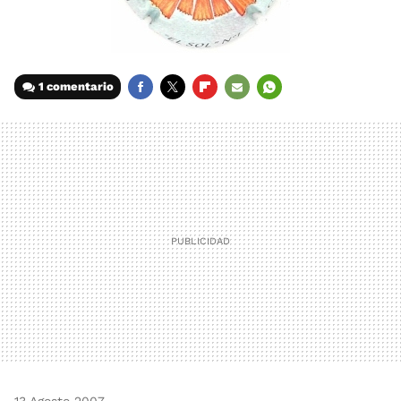
1 comentario
FACEBOOK
TWITTER
FLIPBOARD
E-
WHATSAPP
MAIL