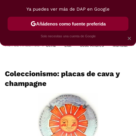
Ya puedes ver más de DAP en Google
MENÚ
NUEVO
Añádenos como fuente preferida
POSTRES
VIAJES
SELECCIÓN
VEGUI
Solo necesitas una cuenta de Google
×
HOY SE HABLA DE
Cena
Lidl
José Andrés
Mundial
Coleccionismo: placas de cava y
champagne