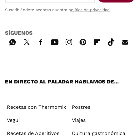
Suscribiéndote aceptas nuestra
política de privacidad
SÍGUENOS
Wh
Twi
Fac
You
Inst
Pint
Flip
Tikt
E-
ats
tter
ebo
tub
agr
ere
boa
ok
mai
App
ok
e
am
st
rd
l
EN DIRECTO AL PALADAR HABLAMOS DE...
Recetas con Thermomix
Postres
Vegui
Viajes
Recetas de Aperitivos
Cultura gastronómica