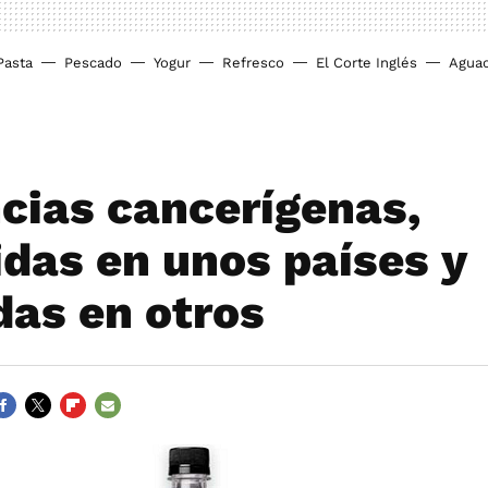
Pasta
Pescado
Yogur
Refresco
El Corte Inglés
Agua
cias cancerígenas,
idas en unos países y
das en otros
ACEBOOK
TWITTER
FLIPBOARD
E-
MAIL