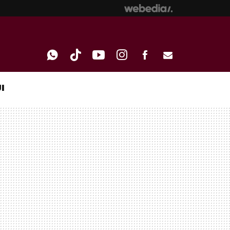
I
WHATSAPP
TIKTOK
YOUTUBE
INSTAGRAM
FACEBOOK
E-
MAIL