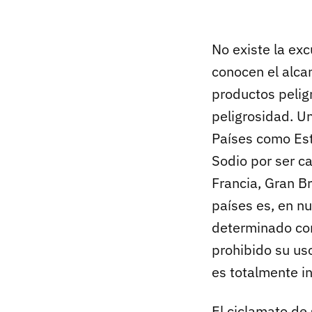
No existe la exc
conocen el alca
productos pelig
peligrosidad. U
Países como Est
Sodio por ser ca
Francia, Gran Br
países es, en n
determinado co
prohibido su us
es totalmente in
El ciclamato de