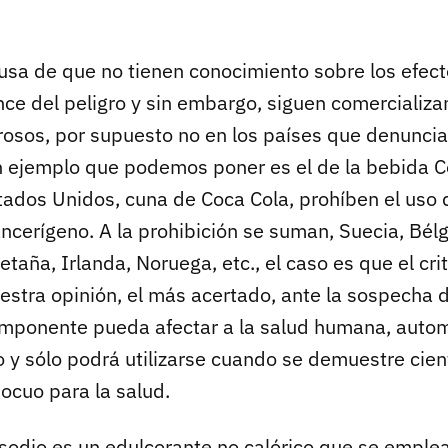
usa de que no tienen conocimiento sobre los efect
nce del peligro y sin embargo, siguen comercializa
rosos, por supuesto no en los países que denuncia
n ejemplo que podemos poner es el de la bebida C
ados Unidos, cuna de Coca Cola, prohíben el uso 
ncerígeno. A la prohibición se suman, Suecia, Bél
etaña, Irlanda, Noruega, etc., el caso es que el cri
uestra opinión, el más acertado, ante la sospecha 
mponente pueda afectar a la salud humana, auto
o y sólo podrá utilizarse cuando se demuestre cie
ocuo para la salud.
 sodio es un edulcorante no calórico que se emple