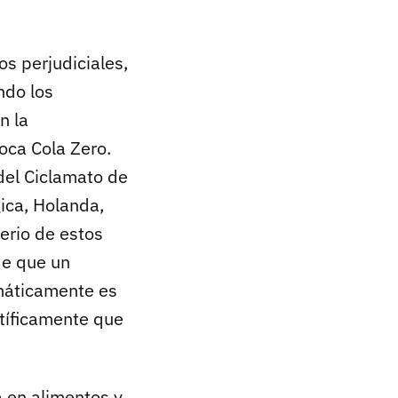
os perjudiciales,
ndo los
n la
oca Cola Zero.
del Ciclamato de
gica, Holanda,
terio de estos
de que un
máticamente es
ntíficamente que
a en alimentos y