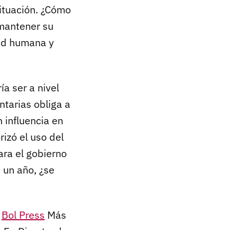
ituación. ¿Cómo
 mantener su
lud humana y
a ser a nivel
ntarias obliga a
 influencia en
izó el uso del
ra el gobierno
 un año, ¿se
|
Bol Press
Más