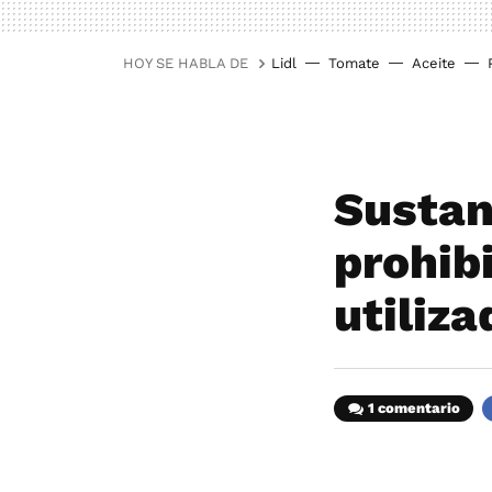
HOY SE HABLA DE
Lidl
Tomate
Aceite
Sustan
prohib
utiliza
1 comentario
F