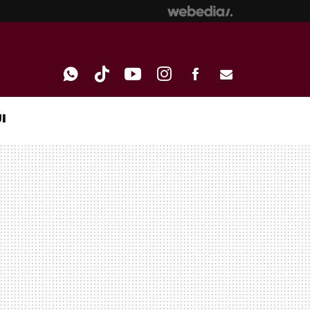
I
WHATSAPP
TIKTOK
YOUTUBE
INSTAGRAM
FACEBOOK
E-
MAIL