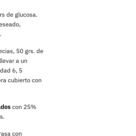
grs de glucosa.
deseado,
.
ecias, 50 grs. de
llevar a un
idad 6, 5
era cubierto con
ados
con 25%
s.
rasa con