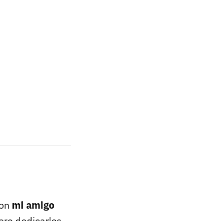
con
mi amigo
iero dedicarles