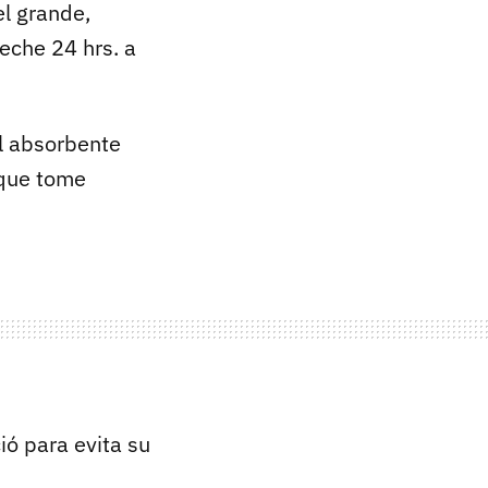
el grande,
leche 24 hrs. a
l absorbente
 que tome
ió para evita su