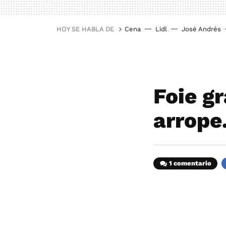
HOY SE HABLA DE
Cena
Lidl
José Andrés
Foie g
arrope
1 comentario
F