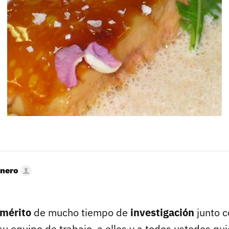
rnero
mérito
de mucho tiempo de
investigación
junto 
su equipo de trabajo, a ellos y a todos ustedes qu