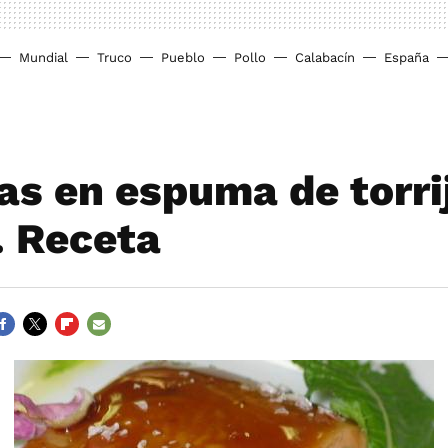
Mundial
Truco
Pueblo
Pollo
Calabacín
España
ras en espuma de torri
. Receta
ACEBOOK
TWITTER
FLIPBOARD
E-
MAIL