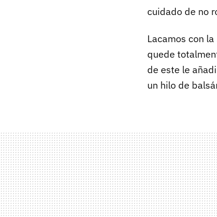
cuidado de no 
Lacamos con la s
quede totalment
de este le añad
un hilo de bals