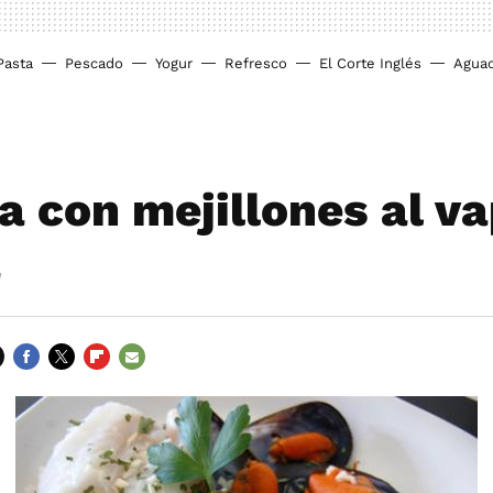
Pasta
Pescado
Yogur
Refresco
El Corte Inglés
Agua
a con mejillones al va
a
FACEBOOK
TWITTER
FLIPBOARD
E-
MAIL