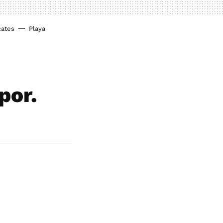
cates
Playa
por.