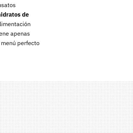
nsatos
hidratos de
alimentación
tiene apenas
n menú perfecto