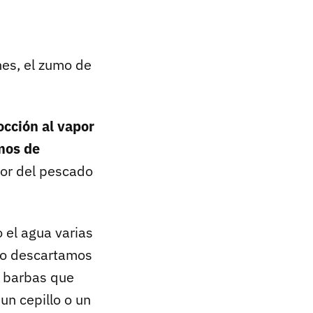
nes, el zumo de
occión al vapor
mos de
or del pescado
 el agua varias
 lo descartamos
s barbas que
un cepillo o un