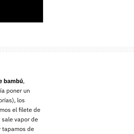
de bambú
,
ía poner un
rías), los
os el filete de
 sale vapor de
 y tapamos de