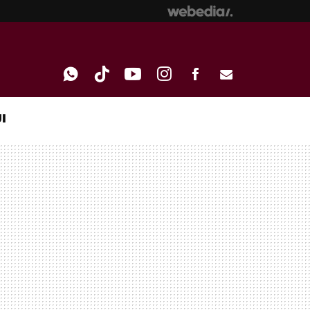
I
WHATSAPP
TIKTOK
YOUTUBE
INSTAGRAM
FACEBOOK
E-
MAIL