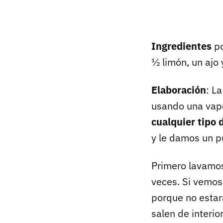
Ingredientes
po
½ limón, un ajo 
Elaboración
: L
usando una vap
cualquier tipo 
y le damos un p
Primero lavamos
veces. Si vemos 
porque no estar
salen de interio