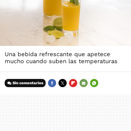
Una bebida refrescante que apetece
mucho cuando suben las temperaturas
Sin comentarios
FACEBOOK
TWITTER
FLIPBOARD
E-
WHATSAPP
MAIL