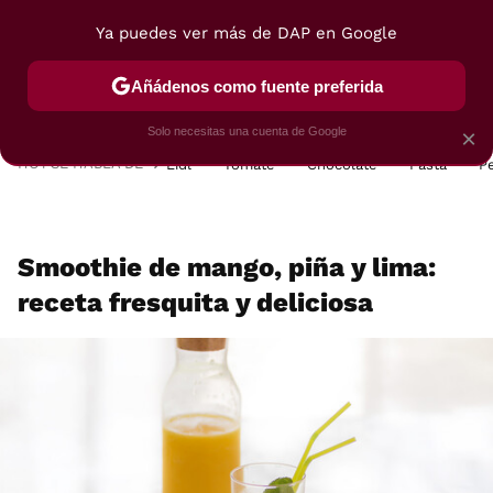
Ya puedes ver más de DAP en Google
MENÚ
NUEVO
Añádenos como fuente preferida
POSTRES
VIAJES
SELECCIÓN
VEGUI
Solo necesitas una cuenta de Google
×
HOY SE HABLA DE
Lidl
Tomate
Chocolate
Pasta
P
Smoothie de mango, piña y lima:
receta fresquita y deliciosa