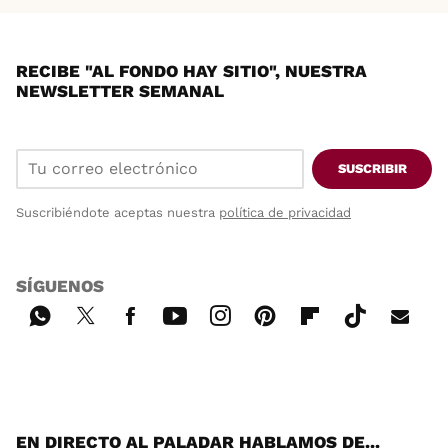
RECIBE "AL FONDO HAY SITIO", NUESTRA
NEWSLETTER SEMANAL
SUSCRIBIR
Suscribiéndote aceptas nuestra
política de privacidad
SÍGUENOS
Wh
Twi
Fac
You
Inst
Pint
Flip
Tikt
E-
ats
tter
ebo
tub
agr
ere
boa
ok
mai
App
ok
e
am
st
rd
l
EN DIRECTO AL PALADAR HABLAMOS DE...