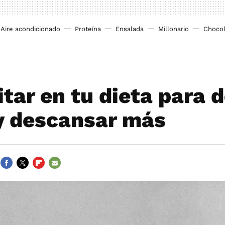
Aire acondicionado
Proteína
Ensalada
Millonario
Chocol
itar en tu dieta para 
y descansar más
FACEBOOK
TWITTER
FLIPBOARD
E-
MAIL