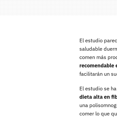
El estudio par
saludable duerme
comen más produ
recomendable e
facilitarán un 
El estudio se h
dieta alta en f
una polisomnogr
comer lo que qu