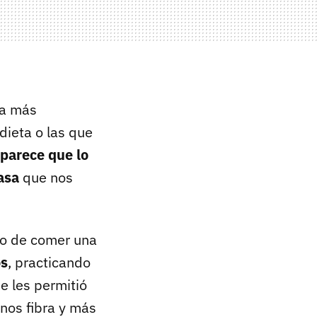
ma más
dieta o las que
parece que lo
asa
que nos
io de comer una
os
, practicando
e les permitió
nos fibra y más