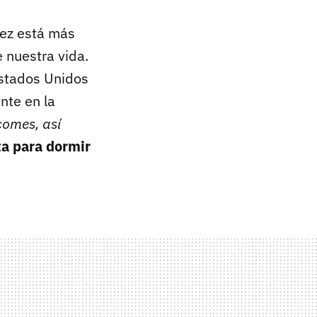
vez está más
 nuestra vida.
stados Unidos
nte en la
comes, así
ta para dormir