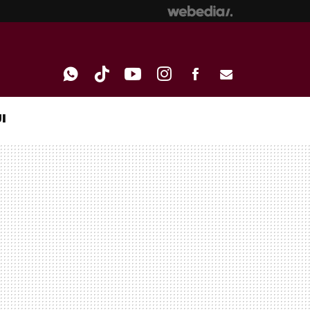
I
WHATSAPP
TIKTOK
YOUTUBE
INSTAGRAM
FACEBOOK
E-
MAIL