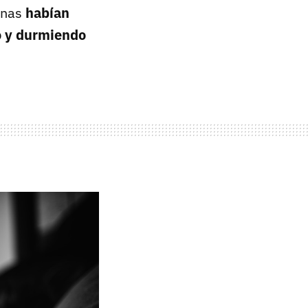
onas
habían
o y durmiendo