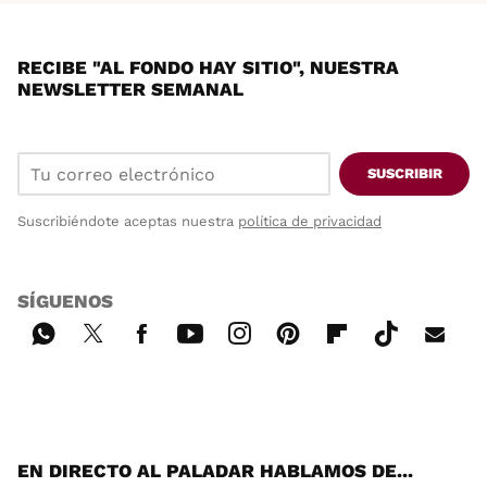
RECIBE "AL FONDO HAY SITIO", NUESTRA
NEWSLETTER SEMANAL
SUSCRIBIR
Suscribiéndote aceptas nuestra
política de privacidad
SÍGUENOS
Wh
Twi
Fac
You
Inst
Pint
Flip
Tikt
E-
ats
tter
ebo
tub
agr
ere
boa
ok
mai
App
ok
e
am
st
rd
l
EN DIRECTO AL PALADAR HABLAMOS DE...