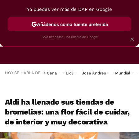
Ya puedes ver más de DAP en Google
Añádenos como fuente preferida
CAFETERAS
FREIDORAS DE AIRE
GUÍAS DE 
Solo necesitas una cuenta de Google
×
HOY SE HABLA DE
Cena
Lidl
José Andrés
Mundial
Aldi ha llenado sus tiendas de
bromelias: una flor fácil de cuidar,
de interior y muy decorativa