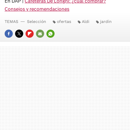
En DAP |
Cafeteras De'Longhi: ¿cuál comprar?
Consejos y recomendaciones
TEMAS
Selección
ofertas
Aldi
jardín
FACEBOOK
TWITTER
FLIPBOARD
E-
WHATSAPP
MAIL