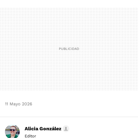
FACEBOOK
TWITTER
FLIPBOARD
E-
WHATSAPP
MAIL
11 Mayo 2026
Alicia González
Editor