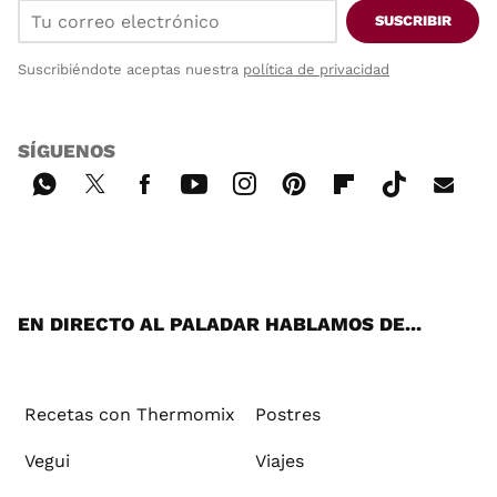
SUSCRIBIR
Suscribiéndote aceptas nuestra
política de privacidad
SÍGUENOS
Wh
Twi
Fac
You
Inst
Pint
Flip
Tikt
E-
ats
tter
ebo
tub
agr
ere
boa
ok
mai
App
ok
e
am
st
rd
l
EN DIRECTO AL PALADAR HABLAMOS DE...
Recetas con Thermomix
Postres
Vegui
Viajes