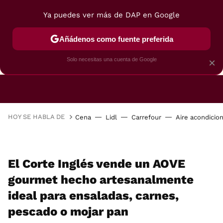
Ya puedes ver más de DAP en Google
Añádenos como fuente preferida
CAFETERAS
FREIDORAS DE AIRE
GUÍAS DE 
Solo necesitas una cuenta de Google
×
HOY SE HABLA DE
Cena
Lidl
Carrefour
Aire acondicio
El Corte Inglés vende un AOVE
gourmet hecho artesanalmente
ideal para ensaladas, carnes,
pescado o mojar pan