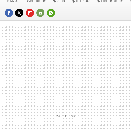
TEMAS
Selección
silla
ofertas
decoración
FACEBOOK
TWITTER
FLIPBOARD
E-
WHATSAPP
MAIL