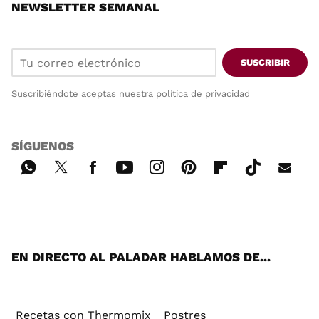
NEWSLETTER SEMANAL
SUSCRIBIR
Suscribiéndote aceptas nuestra
política de privacidad
SÍGUENOS
Wh
Twi
Fac
You
Inst
Pint
Flip
Tikt
E-
ats
tter
ebo
tub
agr
ere
boa
ok
mai
App
ok
e
am
st
rd
l
EN DIRECTO AL PALADAR HABLAMOS DE...
Recetas con Thermomix
Postres