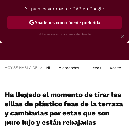
Ya puedes ver más de DAP en Google
Añádenos como fuente preferida
CAFETERAS
FREIDORAS DE AIRE
GUÍAS DE 
Solo necesitas una cuenta de Google
×
HOY SE HABLA DE
Lidl
Microondas
Huevos
Aceite
Ha llegado el momento de tirar las
sillas de plástico feas de la terraza
y cambiarlas por estas que son
puro lujo y están rebajadas