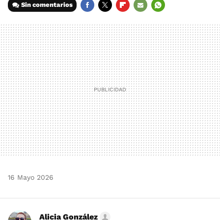
Sin comentarios
FACEBOOK
TWITTER
FLIPBOARD
E-
WHATSAPP
MAIL
16 Mayo 2026
Alicia González