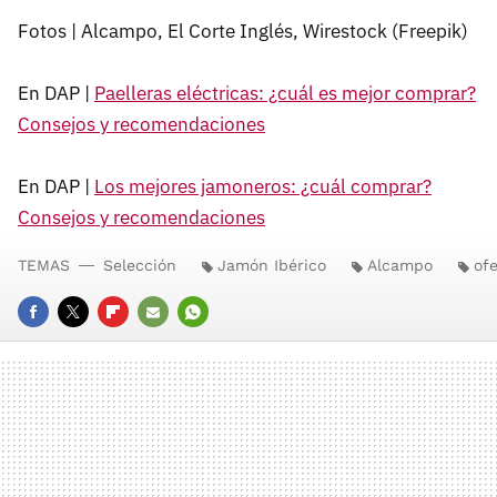
Fotos | Alcampo, El Corte Inglés, Wirestock (Freepik)
En DAP |
Paelleras eléctricas: ¿cuál es mejor comprar?
Consejos y recomendaciones
En DAP |
Los mejores jamoneros: ¿cuál comprar?
Consejos y recomendaciones
TEMAS
Selección
Jamón Ibérico
Alcampo
ofe
FACEBOOK
TWITTER
FLIPBOARD
E-
WHATSAPP
MAIL