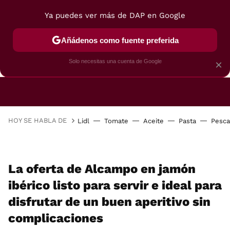
Ya puedes ver más de DAP en Google
Añádenos como fuente preferida
CAFETERAS
FREIDORAS DE AIRE
GUÍAS DE 
Solo necesitas una cuenta de Google
×
HOY SE HABLA DE
Lidl
Tomate
Aceite
Pasta
Pesc
La oferta de Alcampo en jamón
ibérico listo para servir e ideal para
disfrutar de un buen aperitivo sin
complicaciones