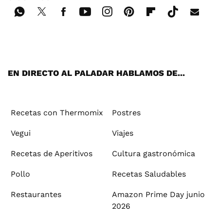
Wh
Twi
Fac
You
Inst
Pint
Flip
Tikt
E-
ats
tter
ebo
tub
agr
ere
boa
ok
mai
App
ok
e
am
st
rd
l
EN DIRECTO AL PALADAR HABLAMOS DE...
Recetas con Thermomix
Postres
Vegui
Viajes
Recetas de Aperitivos
Cultura gastronómica
Pollo
Recetas Saludables
Restaurantes
Amazon Prime Day junio
2026