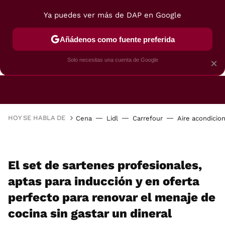
Ya puedes ver más de DAP en Google
Añádenos como fuente preferida
CAFETERAS
FREIDORAS DE AIRE
GUÍAS DE 
Solo necesitas una cuenta de Google
×
HOY SE HABLA DE
Cena
Lidl
Carrefour
Aire acondicio
El set de sartenes profesionales,
aptas para inducción y en oferta
perfecto para renovar el menaje de
cocina sin gastar un dineral