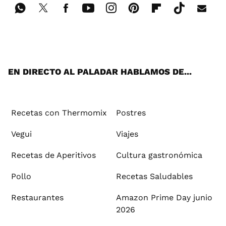
Wh
Twi
Fac
You
Inst
Pint
Flip
Tikt
E-
ats
tter
ebo
tub
agr
ere
boa
ok
mai
App
ok
e
am
st
rd
l
EN DIRECTO AL PALADAR HABLAMOS DE...
Recetas con Thermomix
Postres
Vegui
Viajes
Recetas de Aperitivos
Cultura gastronómica
Pollo
Recetas Saludables
Restaurantes
Amazon Prime Day junio
2026