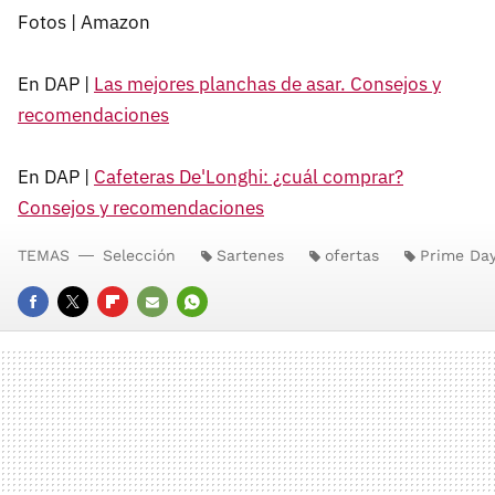
Fotos | Amazon
En DAP |
Las mejores planchas de asar. Consejos y
recomendaciones
En DAP |
Cafeteras De'Longhi: ¿cuál comprar?
Consejos y recomendaciones
TEMAS
Selección
Sartenes
ofertas
Prime Da
FACEBOOK
TWITTER
FLIPBOARD
E-
WHATSAPP
MAIL