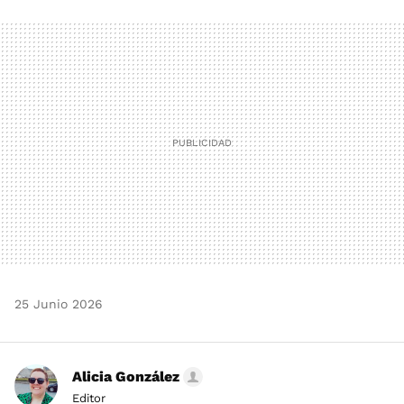
FACEBOOK
TWITTER
FLIPBOARD
E-
WHATSAPP
MAIL
25 Junio 2026
Alicia González
Editor